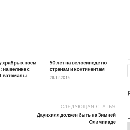
у храбрых поем
50 лет на велосипеде по
 на велике с
странам и континентам
 Гватемалы
28.12.2015
СЛЕДУЮЩАЯ СТАТЬЯ
Даунхилл должен быть на Зимней
Р
Олимпиаде