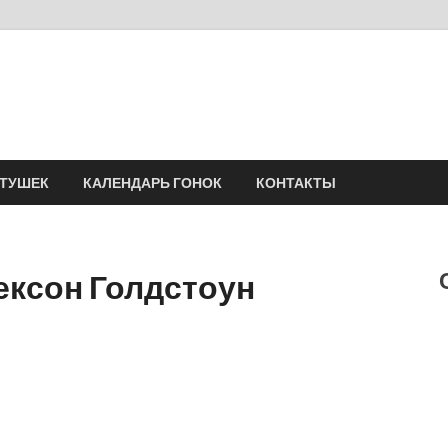
Velomania
Сообщество профессионалов велоспорта, энтузиастов велотуризма
АТУШЕК
КАЛЕНДАРЬ ГОНОК
КОНТАКТЫ
ексон Голдстоун