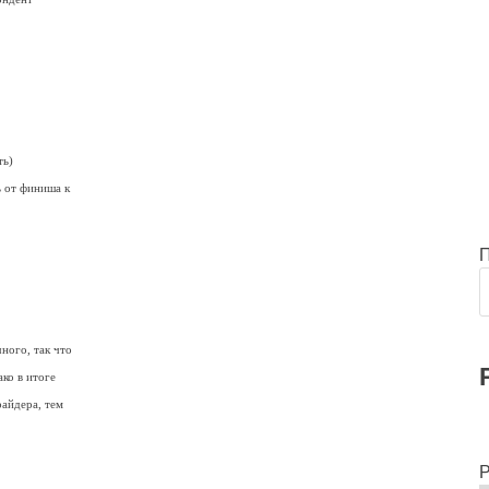
ть)
ь от финиша к
ного, так что
ко в итоге
райдера, тем
Р