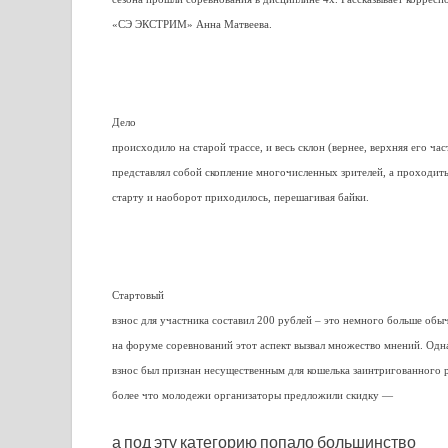
«СЭ ЭКСТРИМ» Анна Матвеева.
Дело
происходило на старой трассе, и весь склон (вернее, верхняя его час
представлял собой скопление многочисленных зрителей, а проходит
старту и наоборот приходилось, перешагивая байки.
Стартовый
взнос для участника составил 200 рублей – это немного больше обыч
на форуме соревнований этот аспект вызвал множество мнений. Одна
взнос был признан несущественным для кошелька заинтригованного 
более что молодежи организаторы предложили скидку —
а под эту категорию попало большинство