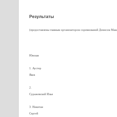
Результаты
(предоставлены главным организатором соревнований Денисом Мак
Юноши
1. Аустер
Яков
2.
Суражевский Илья
3. Никитан
Сергей