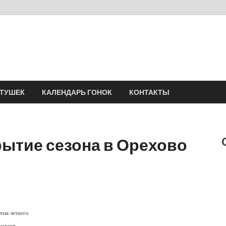
Velomania
Сообщество профессионалов велоспорта, энтузиастов велотуризма
АТУШЕК
КАЛЕНДАРЬ ГОНОК
КОНТАКТЫ
ытие сезона в Орехово
тия летнего
ондент