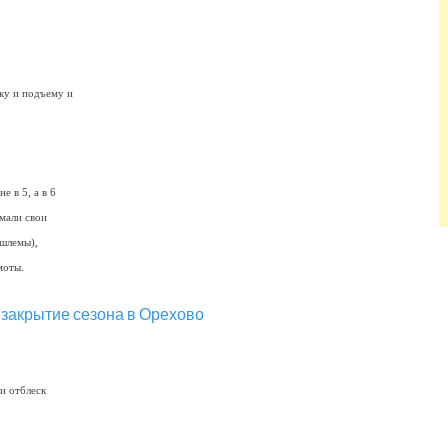
ку и подъему и
е в 5, а в 6
имали свои
(шлемы),
моты.
 и отблеск