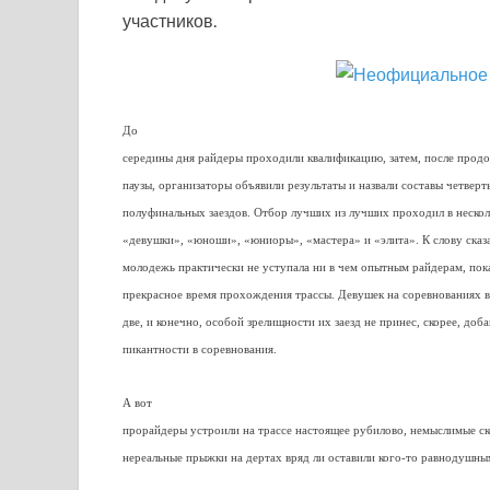
участников.
До
середины дня райдеры проходили квалификацию, затем, после прод
паузы, организаторы объявили результаты и назвали составы четвер
полуфинальных заездов. Отбор лучших из лучших проходил в нескол
«девушки», «юноши», «юниоры», «мастера» и «элита». К слову сказат
молодежь практически не уступала ни в чем опытным райдерам, пок
прекрасное время прохождения трассы. Девушек на соревнованиях 
две, и конечно, особой зрелищности их заезд не принес, скорее, доба
пикантности в соревнования.
А вот
прорайдеры устроили на трассе настоящее рубилово, немыслимые ск
нереальные прыжки на дертах вряд ли оставили кого-то равнодушны