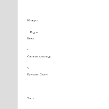
Юниоры
1. Надин
Игорь
2.
Санников Александр
3.
Кружалин Сергей
Элита