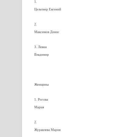
1.
Цельтнер Евгений
2.
Максимов Денис
3. Левин
Владимир
Женщины
1. Рогова
Мария
2.
Журавлева Мария