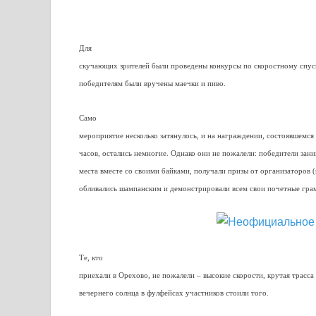
Для
скучающих зрителей были проведены конкурсы по скоростному спус
победителям были вручены маечки и пиво.
Само
мероприятие несколько затянулось, и на награждении, состоявшемся н
часов, остались немногие. Однако они не пожалели: победители зан
места вместе со своими байками, получали призы от организаторов 
обливались шампанским и демонстрировали всем свои почетные гра
Те, кто
приехали в Орехово, не пожалели – высокие скорости, крутая трасса
вечернего солнца в фулфейсах участников стоили того.