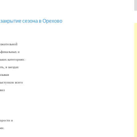
олжительной
тьфинальных и
ьких категориях:
ь, в заездах
азывая
выступило всего
вил
орости и
ми.