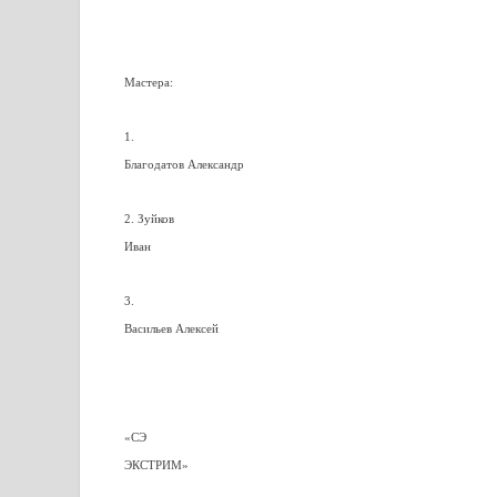
Мастера:
1.
Благодатов Александр
2. Зуйков
Иван
3.
Васильев Алексей
«СЭ
ЭКСТРИМ»