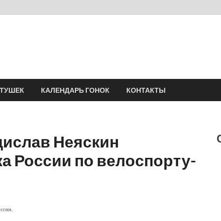
Velomania
Сообщество профессионалов велоспорта, энтузиастов велотуризма
АТУШЕК
КАЛЕНДАРЬ ГОНОК
КОНТАКТЫ
дислав Неяскин
ка России по велоспорту-
ссии.