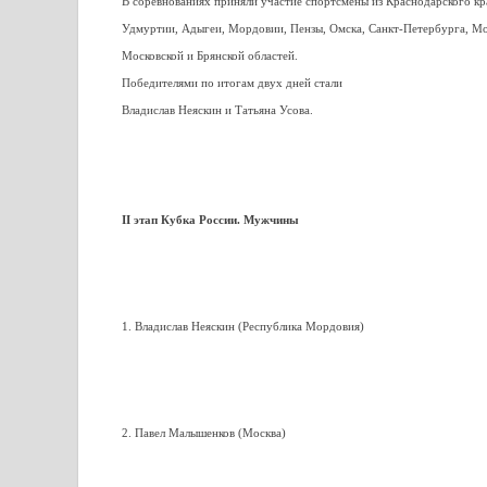
В соревнованиях приняли участие спортсмены из Краснодарского кр
Удмуртии, Адыгеи, Мордовии, Пензы, Омска, Санкт-Петербурга, Мо
Московской и Брянской областей.
Победителями по итогам двух дней стали
Владислав Неяскин и Татьяна Усова.
II этап Кубка России. Мужчины
1. Владислав Неяскин (Республика Мордовия)
2. Павел Малышенков (Москва)