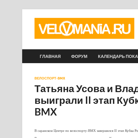
ГЛАВНАЯ
ФОРУМ
КАЛЕНДАРЬ ПОК
ВЕЛОСПОРТ-BMX
Татьяна Усова и Вла
выиграли II этап Куб
BMX
В саранском Центре по велоспорту-BMX завершился II этап Кубка Ро