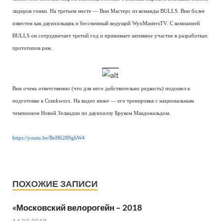
лидеров гонки. На третьем месте — Вин Мастерс из команды BULLS. Вин более
известен как даунхильщик и бессменный ведущий WynMastersTV. С компанией
BULLS он сотрудничает третий год и принимает активное участие в разработках
прототипов рам.
Вин очень ответственно (что для него действительно редкость) подошел к
подготовке к Crankworx. На видео ниже — его тренировка с национальным
чемпионом Новой Зеландии по даунхиллу Бруком Макдональдом.
https://youtu.be/BeH6289ghW4
ПОХОЖИЕ ЗАПИСИ
«Московский велорогейн – 2018