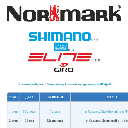
В В В
В В
В В В
Положение на Кубок по Маунтинбайку Олимпийский кросс-кантри 2015 (pdf)
ЭТАП
ДАТА
НАЗВАНИЕ
МЕСТО
1 этап
19 апреля
Тундра
г. Саратов, Октябрьский р н, 
2 этап
24 мая
Медицинка
г. Саратов, Ленинский р-н, б