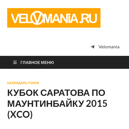
Vel
Сообщество
профессион
велоспорта,
энтузиастов
велотуризма
Velomania
просто
любителей
велосипедов
ГЛАВНОЕ МЕНЮ
КАЛЕНДАРЬ ГОНОК
КУБОК САРАТОВА ПО
МАУНТИНБАЙКУ 2015
(XCO)