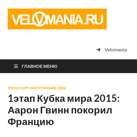
Vel
Сообщество
профессион
велоспорта,
энтузиастов
велотуризма
Velomania
просто
любителей
велосипедов
ГЛАВНОЕ МЕНЮ
ВЕЛОСПОРТ-МАУНТИНБАЙК (DHI)
1этап Кубка мира 2015:
Аарон Гвинн покорил
Францию