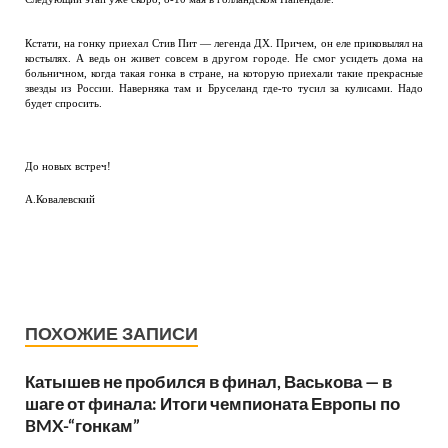
Кстати, на гонку приехал Стив Пит — легенда ДХ. Причем, он еле приковылял на
костылях. А ведь он живет совсем в другом городе. Не смог усидеть дома на
больничном, когда такая гонка в стране, на которую приехали такие прекрасные
звезды из России. Наверняка там и Бруселанд где-то тусил за кулисами. Надо
будет спросить.
До новых встреч!
А.Ковалевский
ПОХОЖИЕ ЗАПИСИ
Катышев не пробился в финал, Васькова — в
шаге от финала: Итоги чемпионата Европы по
BMX-“гонкам”