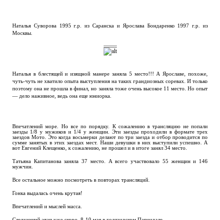
Наталья Суворова 1995 г.р. из Саранска и Ярослава Бондаренко 1997 г.р. из
Москвы.
Наталья в блестящей и изящной манере заняла 5 место!!! А Ярославе, похоже,
чуть-чуть не хватило опыта выступления на таких грандиозных соревах. И только
поэтому она не прошла в финал, но заняла тоже очень высокое 11 место. Но опыт
— дело наживное, ведь она еще юниорка.
Впечатлений море. Но все по порядку. К сожалению в трансляцию не попали
заезды 1/8 у мужиков и 1/4 у женщин. Эти заезды проходили в формате трех
заездов Мото. Это когда восьмерки делают по три заезда и отбор проводится по
сумме занятых в этих заездах мест. Наши девушки в них выступили успешно. А
вот Евгений Клещенко, к сожалению, не прошел и в итоге занял 34 место.
Татьяна Капитанова заняла 37 место. А всего участвовало 55 женщин и 146
мужчин.
Все остальное можно посмотреть в повторах трансляций.
Гонка выдалась очень крутая!
Впечатлений и мыслей масса.
Следующий этап уже скоро, 8-10 мая в голландском Папендале.