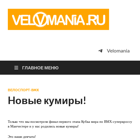
Vel
Сообщество
профессион
велоспорта,
энтузиастов
велотуризма
Velomania
просто
любителей
велосипедов
ГЛАВНОЕ МЕНЮ
ВЕЛОСПОРТ-BMX
Hовые кумиры!
Только что мы посмотрели финал первого этапа Кубка мира по ВМХ-суперкроссу
в Манчестере и у нас родились новые кумиры!
Это наши девчата!