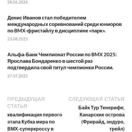
28.06.2026
Денис Иванов стал победителем
международных соревнований среди юниоров
по BMX-фристайлу в дисциплине «парк».
23.08.2025
Альфа-Банк Чемпионат России по BMX 2025:
Ярослава Бондаренко в шестой раз
подтвердила свой титул чемпионки России.
27.07.2025
ПРЕДЫДУЩАЯ
СЛЕДУЮЩАЯ СТАТЬЯ
СТАТЬЯ
Байк Тур Тенерифе,
квалификация первого
Канарские острова
этапа Кубка мира по
(Фрирайд, эндуро,
ВМХ-суперкроссу в
трейл)