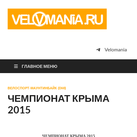
Vel
Сообщество
профессион
велоспорта,
энтузиастов
велотуризма
Velomania
просто
любителей
велосипедов
ГЛАВНОЕ МЕНЮ
ВЕЛОСПОРТ-МАУНТИНБАЙК (DHI)
ЧЕМПИОНАТ КРЫМА
2015
ЧЕМПИОНАТ КРЫМА 2015