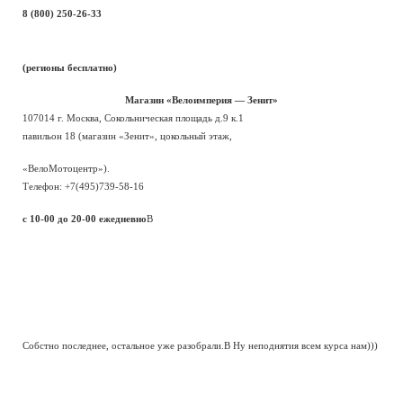
8 (800) 250-26-33
(регионы бесплатно)
Магазин «Велоимперия — Зенит»
107014 г. Москва, Сокольническая площадь д.9 к.1
павильон 18 (магазин «Зенит», цокольный этаж,
«ВелоМотоцентр»).
Телефон: +7(495)739-58-16
c 10-00 до 20-00 ежедневно
В
Собстно последнее, остальное уже разобрали.В Ну неподнятия всем курса нам)))