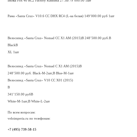
Вилка Fox 40 RC2 Factory Kashima 27.5В 79’000.00 1шт
Рама «Santa Cruz» V10.6 CC DHX RC4 (L-ка белая) 149’000.00 руб 1шт
Велосипед «Santa Cruz» Nomad CС X1 AM (2015)В 248’500.00 руб.В
BlackВ
XL 1шт
Велосипед «Santa Cruz» Nomad C X1 AM (2015)В
248’500.00 руб. Black-M-2шт;
В Blue-M-1шт
Велосипед «Santa Cruz» V10 CC X01 (2015)
В
341’150.00 рубВ
White-M-1шт;В White-L-2шт
По всем вопросам:
veloimperia.ru по телефонам:
+7 (495) 739-58-15