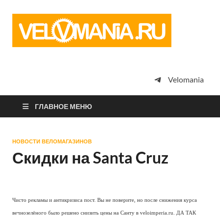
Vel
Сообщество
профессион
велоспорта,
энтузиастов
велотуризма
Velomania
просто
любителей
велосипедов
ГЛАВНОЕ МЕНЮ
НОВОСТИ ВЕЛОМАГАЗИНОВ
Скидки на Santa Cruz
Чисто рекламы и антикризиса пост. Вы не поверите, но после снижения курса
вечнозелёного было решено снизить цены на Санту в veloimperia.ru. ДА ТАК