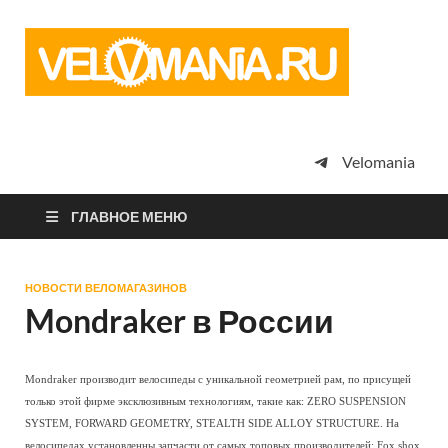
Vel
Сообщество
профессион
велоспорта,
энтузиастов
велотуризма
Velomania
просто
любителей
велосипедов
ГЛАВНОЕ МЕНЮ
НОВОСТИ ВЕЛОМАГАЗИНОВ
Mondraker в России
Mondraker производит велосипеды с уникальной геометрией рам, по присущей
только этой фирме эксклюзивным технологиям, такие как: ZERO SUSPENSION
SYSTEM, FORWARD GEOMETRY, STEALTH SIDE ALLOY STRUCTURE. На
велосипедах установленны запчасти от самых топовых производителей: Fox shox,