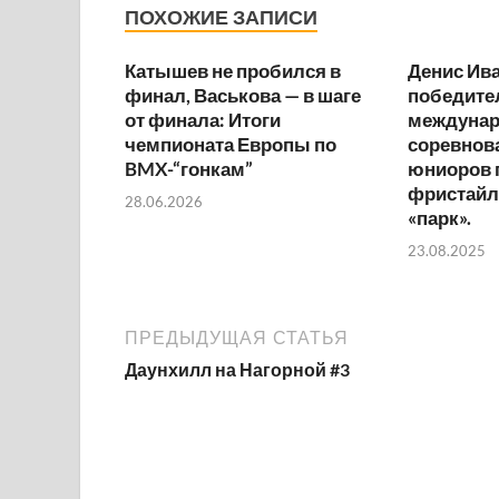
ПОХОЖИЕ ЗАПИСИ
Катышев не пробился в
Денис Ива
финал, Васькова — в шаге
победите
от финала: Итоги
междуна
чемпионата Европы по
соревнов
BMX-“гонкам”
юниоров 
фристайл
28.06.2026
«парк».
23.08.2025
ПРЕДЫДУЩАЯ СТАТЬЯ
Даунхилл на Нагорной #3