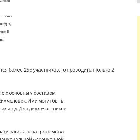
нанесён
тствии с
 цифры,
арт. В
ню,
ся более 256 участников, то проводится только 2
те с основным составом
их человек. Ими могут быть
х и т.д. Для двух участников
м: работать на треке могут
 Национальной Ассоциацией