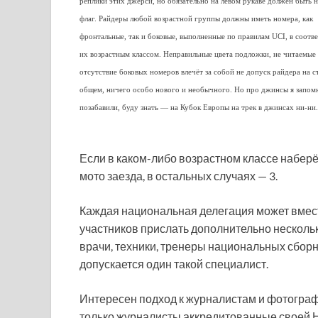
реплики этих джерси, но обязательно на левом рукаве должен быть 
флаг. Райдеры любой возрастной группы должны иметь номера, как
фронтальные, так и боковые, выполненные по правилам UCI, в соотве
их возрастным классом. Неправильные цвета подложки, не читаемые
отсутствие боковых номеров влечёт за собой не допуск райдера на ст
общем, ничего особо нового и необычного. Но про джинсы я запом
позабавили, буду знать — на Кубок Европы на трек в джинсах ни-ни.
Если в каком-либо возрастном классе наберёт
мото заезда, в остальных случаях — 3.
Каждая национальная делегация может вмес
участников прислать дополнительно нескольк
врачи, техники, тренеры национальных сборны
допускается один такой специалист.
Интересен подход к журналистам и фотографа
только журналисты аккредитованные своей