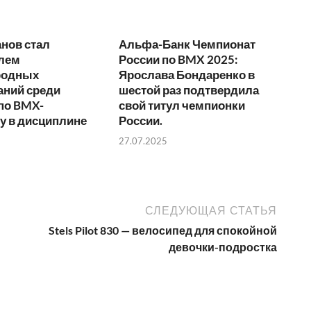
нов стал
Альфа-Банк Чемпионат
лем
России по BMX 2025:
родных
Ярослава Бондаренко в
аний среди
шестой раз подтвердила
по BMX-
свой титул чемпионки
у в дисциплине
России.
27.07.2025
СЛЕДУЮЩАЯ СТАТЬЯ
Stels Pilot 830 — велосипед для спокойной
девочки-подростка