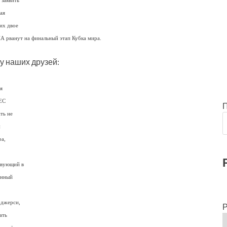
 заявить
ая
их двое
А рванут на финальный этап Кубка мира.
у наших друзей:
я
UEC
ть не
и
а,
твующий в
ённый
 джерси,
Р
ать