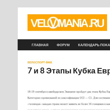
ГЛАВНАЯ
ФОРУМ
КАЛЕНДАРЬ ПОК
ВЕЛОСПОРТ-BMX
7 и 8 Этапы Кубка Е
18-19 сентября в швейцарском Эшишене пройдут два этапа Кубка Ев
Категория соревнований по классификации UCI — С1. Для состязани
«челлендж» каждая страна может заявить не более 16 гонщиков в к