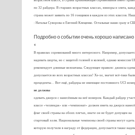
возрастном классе, а страна принимающая соревнования имеет право
по 32 райдера. В старших возрастных классах, юниоры и элита, кажд
страна может заявить по 16 гонщиков в каждом из этих классов. Наш
:
Наталья Суворова и Евгений Клещенко. Остальные наши сразу в СШ
Подробно о событии очень хорошо написано 
«
В правилах соревнований много интересного. Например, допускаетс
надевать шорты, но с защитой голеней и коленей, однако комиссия 
рекомендует длинные велоштаны. Следующее правило: джинсы одева
допускается во всех возрастных классах! Хе-хе, значит всё-таки был
прецеденты… Вот ещё, райдеры не имеющие постоянного UCI номер
не должны
одевать джерси с нанесённым на неё номером. Каждый райдер учас
классе «челлендж» или «чемпионат» должен иметь на джерси нанес
флаг своей страны на обоих плечах, иначе он не будет допущен на
стартовый холм. Национальные чемпионы своей страны могут одеть
которую получили в награду от федерации, допускается также надев