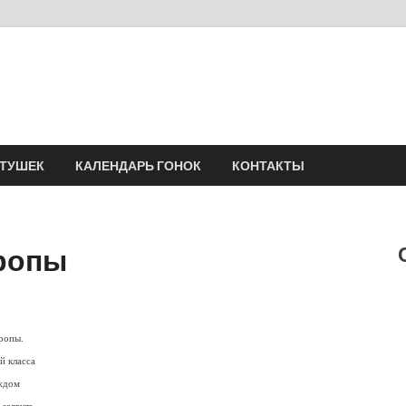
Velomania
Сообщество профессионалов велоспорта, энтузиастов велотуризма
АТУШЕК
КАЛЕНДАРЬ ГОНОК
КОНТАКТЫ
вропы
ропы.
й класса
аждом