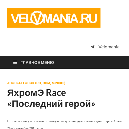
Vel
Сообщество
профессион
велоспорта,
энтузиастов
велотуризма
Velomania
просто
любителей
велосипедов
ГЛАВНОЕ МЕНЮ
АНОНСЫ ГОНОК (DH, DHM, MINIDHI)
ЯхромЭ Race
«Последний герой»
Готовьтесь отгулять заключительную гонку минидаунхильной серии ЯхромЭ Race
26-27 сентября 2015 года!