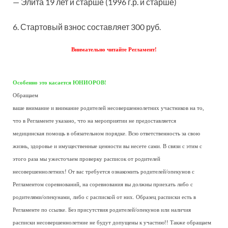
— Элита 19 лет и старше (1996 г.р. и старше)
6. Стартовый взнос составляет 300 руб.
Внимательно читайте Регламент!
Особенно это касается ЮНИОРОВ!
Обращаем
ваше внимание и внимание родителей несовершеннолетних участников на то,
что в Регламенте указано, что на мероприятии не предоставляется
медицинская помощь в обязательном порядке. Всю ответственность за свою
жизнь, здоровье и имущественные ценности вы несете сами. В связи с этим с
этого раза мы ужесточаем проверку расписок от родителей
несовершеннолетних! От вас требуется ознакомить родителей/опекунов с
Регламентом соревнований, на соревнования вы должны приехать либо с
родителями/опекунами, либо с распиской от них. Образец расписки есть в
Регламенте по ссылке. Без присутствия родителей/опекунов или наличия
расписки несовершеннолетние не будут допущены к участию!! Также обращаем