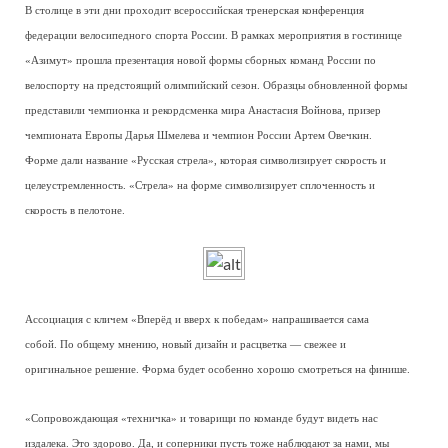
В столице в эти дни проходит всероссийская тренерская конференция
федерации велосипедного спорта России. В рамках мероприятия в гостинице
«Азимут» прошла презентация новой формы сборных команд России по
велоспорту на предстоящий олимпийский сезон. Образцы обновленной формы
представили чемпионка и рекордсменка мира Анастасия Войнова, призер
чемпионата Европы Дарья Шмелева и чемпион России Артем Овечкин.
Форме дали название «Русская стрела», которая символизирует скорость и
целеустремленность. «Стрела» на форме символизирует сплоченность и
скорость в пелотоне.
Ассоциация с кличем «Вперёд и вверх к победам» напрашивается сама
собой. По общему мнению, новый дизайн и расцветка — свежее и
оригинальное решение. Форма будет особенно хорошо смотреться на финише.
«Сопровождающая «техничка» и товарищи по команде будут видеть нас
издалека. Это здорово. Да, и соперники пусть тоже наблюдают за нами, мы