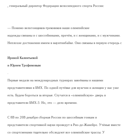
, генеральный директор Федерации велосипедного спорта России:
— Помимо велогонщиков-трековиков наши олимпийские
надежды связаны и с шоссейниками, причём, и с женщинами, и с мужчинами.
Неплохие достижения имеем в маунтинбайке. Они связаны в первую очередь с
Ириной Калентьевой
и
Юрием Трофимовым
.
Первые медали на международных турнирах завоёваны и нашими
представителями в БМХ. По одной путёвке для мужчин и женщин у нас уже
есть. Будем бороться за вторые. Стучатся в «олимпийскую» дверь и
представители БМХ-3. Но, это — дело времени.
С 8В по 20В декабря сборная России по шоссейным гонкам и
представители спортивной науки проведут в Рио-де-Жанейро. Учёные вместе
со спортсменами тщательно обследуют все олимпийские трассы. У