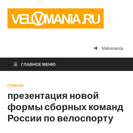
Vel
Сообщество
профессион
велоспорта,
энтузиастов
велотуризма
Velomania
просто
любителей
велосипедов
ГЛАВНОЕ МЕНЮ
ГЛАВНАЯ
презентация новой
формы сборных команд
России по велоспорту