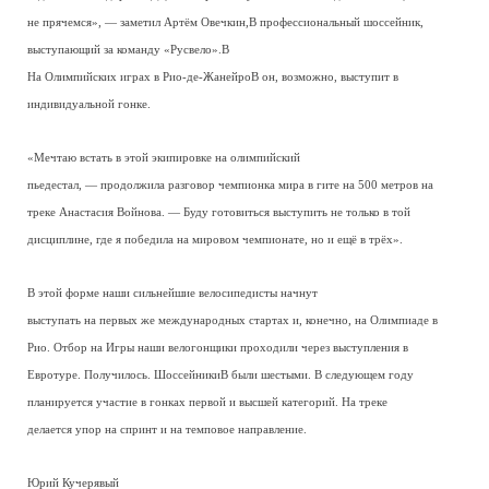
не прячемся», — заметил Артём Овечкин,В профессиональный шоссейник,
выступающий за команду «Русвело».В
На Олимпийских играх в Рио-де-ЖанейроВ он, возможно, выступит в
индивидуальной гонке.
«Мечтаю встать в этой экипировке на олимпийский
пьедестал, — продолжила разговор чемпионка мира в гите на 500 метров на
треке Анастасия Войнова. — Буду готовиться выступить не только в той
дисциплине, где я победила на мировом чемпионате, но и ещё в трёх».
В этой форме наши сильнейшие велосипедисты начнут
выступать на первых же международных стартах и, конечно, на Олимпиаде в
Рио. Отбор на Игры наши велогонщики проходили через выступления в
Евротуре. Получилось. ШоссейникиВ были шестыми. В следующем году
планируется участие в гонках первой и высшей категорий. На треке
делается упор на спринт и на темповое направление.
Юрий Кучерявый