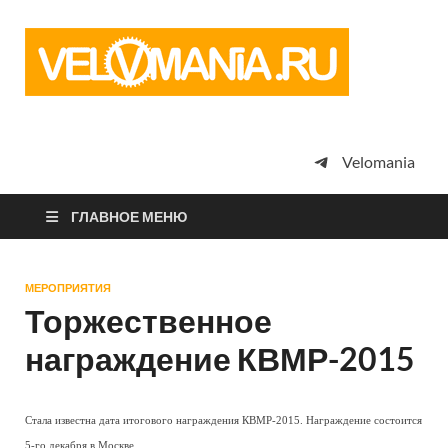
Vel
Сообщество
профессион
велоспорта,
энтузиастов
велотуризма
Velomania
просто
любителей
велосипедов
ГЛАВНОЕ МЕНЮ
МЕРОПРИЯТИЯ
Торжественное
награждение КВМР-2015
Стала известна дата итогового награждения КВМР-2015. Награждение состоится
5-го декабря в Москве.