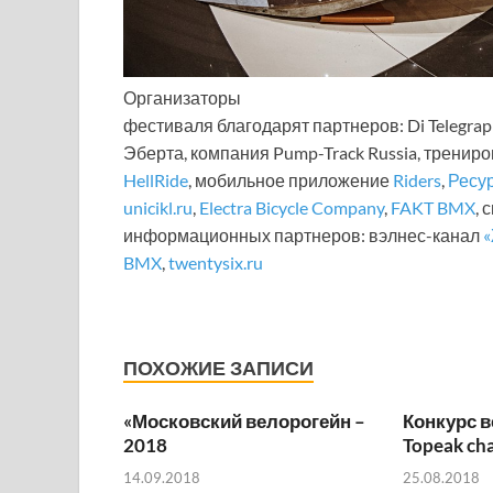
Организаторы
фестиваля благодарят партнеров: Di Telegra
Эберта, компания Pump-Track Russia, тренир
HellRide
, мобильное приложение
Riders
,
Ресу
unicikl.ru
,
Electra Bicycle Company
,
FAKT BMX
, 
информационных партнеров: вэлнес-канал
«
BMX
,
twentysix.ru
ПОХОЖИЕ ЗАПИСИ
«Московский велорогейн –
Конкурс 
2018
Topeak ch
14.09.2018
25.08.2018