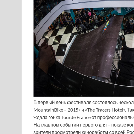
В первый день фестиваля состоялось нескол
MountainBike – 2015» и «The Tracers Hotel». 
ждала гонка Tourde France от профессионал
На главном событии первого дня – показе к
зрители просмотрели киноработы со всей Рос