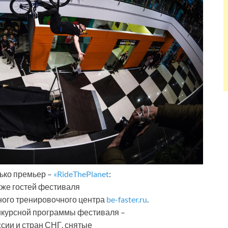
ько премьер –
«RideThePlanet
:
Также гостей фестиваля
ьного тренировочного центра
be-faster.ru
.
онкурсной программы фестиваля –
сии и стран СНГ, снятые