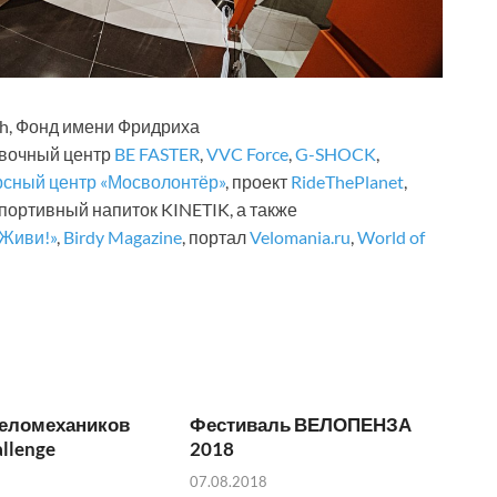
ph, Фонд имени Фридриха
овочный центр
BE FASTER
,
VVC Force
,
G-SHOCK
,
рсный центр «Мосволонтёр»
, проект
RideThePlanet
,
спортивный напиток KINETIK, а также
Живи!»
,
Birdy Magazine
, портал
Velomania.ru
,
World of
веломехаников
Фестиваль ВЕЛОПЕНЗА
allenge
2018
07.08.2018