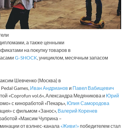
тели
дипломами, а также ценными
ификатами на покупку товаров в
 часами
G-SHOCK
, унициклом, месячным запасом
аксим Шевченко (Москва) в
 Pedal Games,
Иван Андрианов
и
Павел Вабищевич
той «Coprofun vol.6», Александра Медяникова и
Юрий
омо» с киноработой «Пекарь»,
Юлия Самородова
ация» с фильмом «Занос»,
Валерий Коренев
 работой «Максим Чуприна –
номинации от вэлнес-канала
«Живи!»
победителем стал