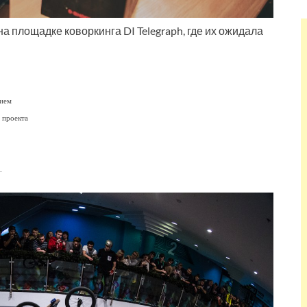
а площадке коворкинга DI Telegraph, где их ожидала
нием
 проекта
.