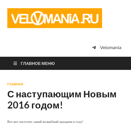
Vel
Сообщество
профессион
велоспорта,
энтузиастов
велотуризма
Velomania
просто
любителей
велосипедов
ГЛАВНОЕ МЕНЮ
ГЛАВНАЯ
С наступающим Новым
2016 годом!
Вот-вот наступит самый волшебный праздник в году!