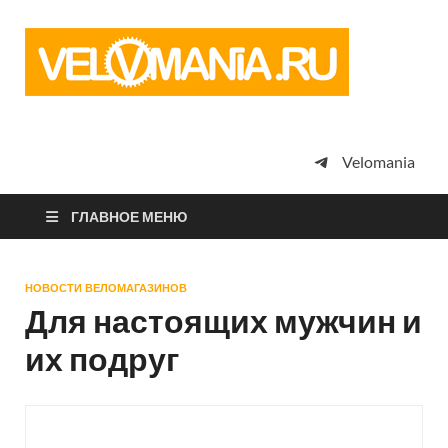
Vel
Сообщество
профессион
велоспорта,
энтузиастов
велотуризма
Velomania
просто
любителей
велосипедов
ГЛАВНОЕ МЕНЮ
НОВОСТИ ВЕЛОМАГАЗИНОВ
Для настоящих мужчин и
их подруг