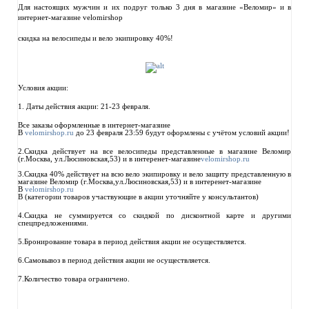
Для настоящих мужчин и их подруг только 3 дня в магазине «Веломир» и в
интернет-магазине velomirshop
скидка на велосипеды и вело экипировку 40%!
Условия акции:
1. Даты действия акции: 21-23 февраля.
Все заказы оформленные в интернет-магазине
В
velomirshop.ru
до 23 февраля 23:59 будут оформлены с учётом условий акции!
2.Скидка действует на все велосипеды представленные в магазине Веломир
(г.Москва, ул.Люсиновская,53) и в интеренет-магазине
velomirshop.ru
3.Скидка 40% действует на всю вело экипировку и вело защиту представленную в
магазине Веломир (г.Москва,ул.Люсиновская,53) и в интеренет-магазине
В
velomirshop.ru
В
(категории товаров участвующие в акции уточняйте у консультантов)
4.Скидка не суммируется со скидкой по дисконтной карте и другими
спецпредложениями.
5.Бронирование товара в период действия акции не осуществляется.
6.Самовывоз в период действия акции не осуществляется.
7.Количество товара ограничено.