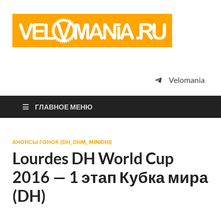
Vel
Сообщество
профессион
велоспорта,
энтузиастов
велотуризма
Velomania
просто
любителей
велосипедов
ГЛАВНОЕ МЕНЮ
АНОНСЫ ГОНОК (DH, DHM, MINIDHI)
Lourdes DH World Cup
2016 — 1 этап Кубка мира
(DH)