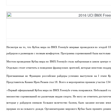
Несмотря на то, что Кубок мира по BMX Freestyle впервые проводился по эгидой U
райдеров и размещали с полным комфортом. Программа соревнований была настолько 
Местом проведения Кубка мира по BMX Freestyle стала набережная в самом центре г
Отдельно стоит отметить и поведение французских зрителей, которые неистово подд
Приглашенные во Францию российские райдеры успешно выступили на I этапе Куб
Представитель Казани Ирек Ризаев стал 18. Всего в мероприятии приняли участие 134
«Первый официальный Кубок мира по BMX Freestyle очень понравился. Небольшой го
множество соревнований по различным видам спорта. Не могу не отметить достаточно 
которые у райдеров снимали большое количество баллов, было касание ногами земл
прерван из-за сильного дождя. Организаторами мирового Кубка было принято решени