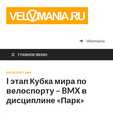
Vel
Сообщество
профессион
велоспорта,
энтузиастов
велотуризма
Velomania
просто
любителей
велосипедов
ГЛАВНОЕ МЕНЮ
ВЕЛОСПОРТ-BMX
I этап Кубка мира по
велоспорту – BMX в
дисциплине «Парк»