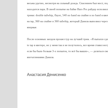
весьма удачно, несмотря на сильный дождь. Спасением был мост, по
находится парк. В своей попытке на байке Haro Pro райдер исполни
трюки: double tailwhip, flayer, 540 no hand на спайне и no hand в кво
на tap, 360 на спайне и 360 tailwhip, который Данила выполнил чере
впервые.
После основных заездов прошел тур на лучший трюк. «Я пытался сдел
to tap в квотере, но у меня так и не получилось, все время ставил ног
если бы было больше 3-х попыток, то всё бы вышло», — делиться св
впечатлениями Данила.
Анастасия Денисенко