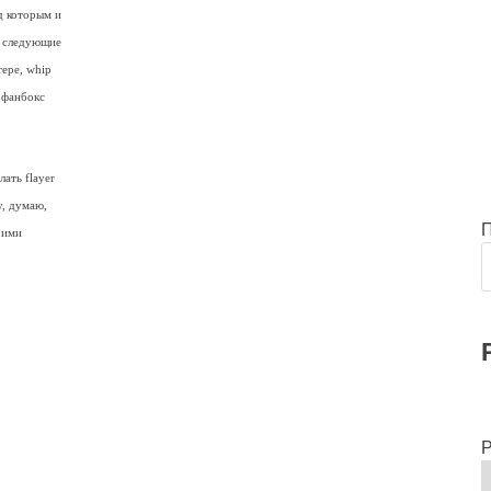
д которым и
л следующие
тере, whip
з фанбокс
ать flayer
у, думаю,
оими
Р