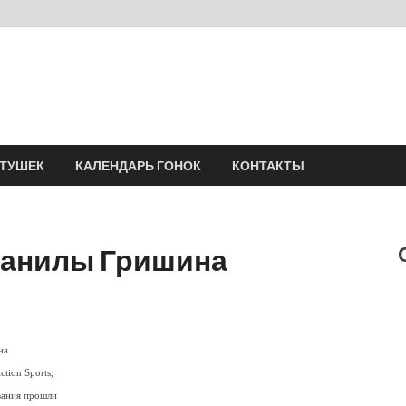
Velomania
Сообщество профессионалов велоспорта, энтузиастов велотуризма
АТУШЕК
КАЛЕНДАРЬ ГОНОК
КОНТАКТЫ
Данилы Гришина
на
ction Sports,
вания прошли