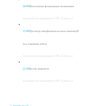
20.00
Выступление фольклорных коллективов
(площадка на территории ГТК «Суздаль»).
21.00
Просмотр кинофильмов на вело-тематикуВ
под открытым небом
(площадка на территории ГТК «Суздаль»).
22.40
Костёр знакомств
(площадка на территории ГТК «Суздаль»).