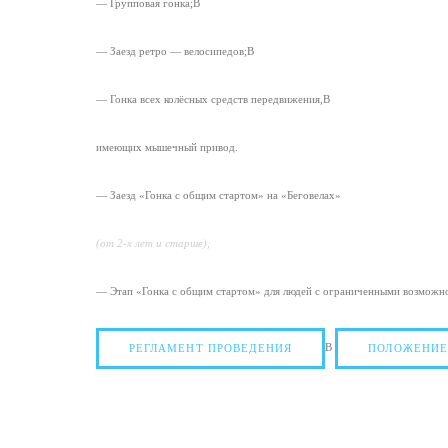
— Групповая гонка;В
— Заезд ретро — велосипедов;В
— Гонка всех колёсных средств передвижения,В
имеющих мышечный привод.
— Заезд «Гонка с общим стартом» на «Беговелах»
(от 2-х лет и старше);
— Этап «Гонка с общим стартом» для людей с ограниченными возможн
В
РЕГЛАМЕНТ ПРОВЕДЕНИЯ
ПОЛОЖЕНИЕ