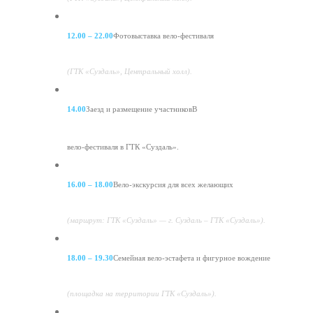
12.00 – 22.00
Фотовыставка вело-фестиваля
(ГТК «Суздаль», Центральный холл).
14.00
Заезд и размещение участниковВ
вело-фестиваля в ГТК «Суздаль».
16.00 – 18.00
Вело-экскурсия для всех желающих
(маршрут: ГТК «Суздаль» — г. Суздаль – ГТК «Суздаль»).
18.00 – 19.30
Семейная вело-эстафета и фигурное вождение
(площадка на территории ГТК «Суздаль»).