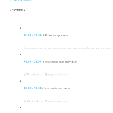
22 ИЮЛЯ 2016В
/ ПЯТНИЦА
06.00 – 10.00
«КЛЁВое настроение»
(утренняя рыбалка на берегу реки Каменка, площадка на территории Г
06.00 – 22.00
Фотовыставка вело-фестиваля
(ГТК «Суздаль», Центральный холл).
09.00 – 19.00
Работа штаба фестиваля
(ГТК «Суздаль», Центральный холл).