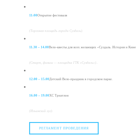
11:00
Открытие фестиваля
(Торговая площадь города Суздаль).
11.30 – 14.00
Вело-квесты для всех желающих «Суздаль. История и Кин
(Старт, финиш — площадка ГТК «Суздаль»)..
12.00 – 15.00
Детский Вело-праздник в городском парке.
16.00 – 19.00
XC Триатлон
(Ильинский луг).
РЕГЛАМЕНТ ПРОВЕДЕНИЯ