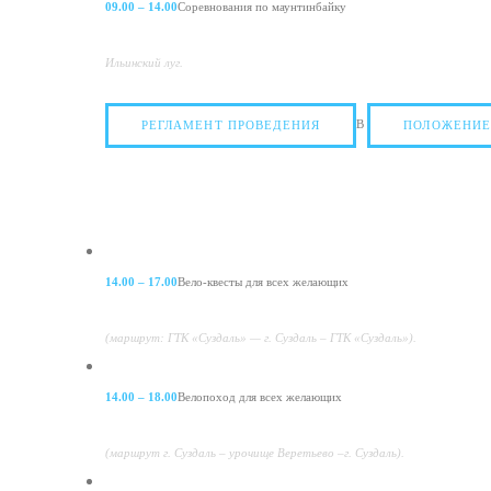
09.00 – 14.00
Соревнования по маунтинбайку
Ильинский луг.
В
РЕГЛАМЕНТ ПРОВЕДЕНИЯ
ПОЛОЖЕНИЕ
14.00 – 17.00
Вело-квесты для всех желающих
(маршрут: ГТК «Суздаль» — г. Суздаль – ГТК «Суздаль»).
14.00 – 18.00
Велопоход для всех желающих
(маршрут г. Суздаль – урочище Веретьево –г. Суздаль).