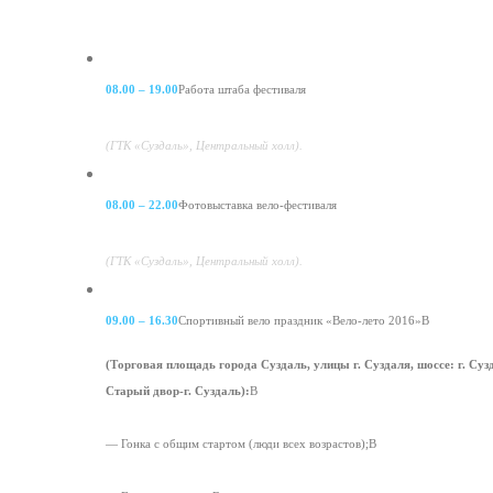
08.00 – 19.00
Работа штаба фестиваля
(ГТК «Суздаль», Центральный холл).
08.00 – 22.00
Фотовыставка вело-фестиваля
(ГТК «Суздаль», Центральный холл).
09.00 – 16.30
Спортивный вело праздник «Вело-лето 2016»В
(Торговая площадь города Суздаль, улицы г. Суздаля, шоссе: г. Су
Старый двор-г. Суздаль):
В
— Гонка с общим стартом (люди всех возрастов);В