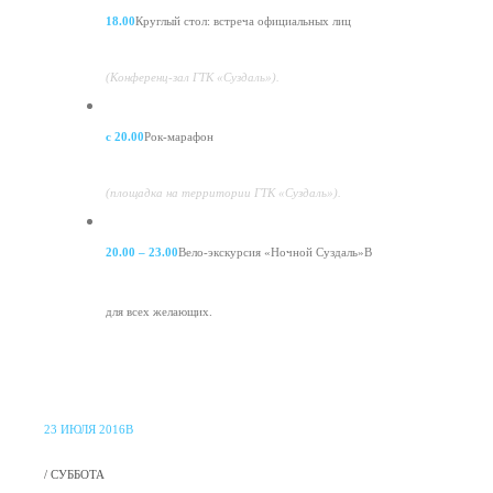
18.00
Круглый стол: встреча официальных лиц
(Конференц-зал ГТК «Суздаль»).
с 20.00
Рок-марафон
(площадка на территории ГТК «Суздаль»).
20.00 – 23.00
Вело-экскурсия «Ночной Суздаль»В
для всех желающих.
23 ИЮЛЯ 2016В
/ СУББОТА