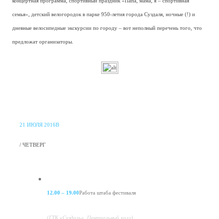
концертная программа, спортивный праздник «Папа, мама, я – спортивная
семья», детский велогородок в парке 950-летия города Суздаля, ночные (!) и
дневные велосипедные экскурсии по городу – вот неполный перечень того, что
предложат организаторы.
21 ИЮЛЯ 2016В
/ ЧЕТВЕРГ
12.00 – 19.00
Работа штаба фестиваля
(ГТК «Суздаль», Центральный холл).