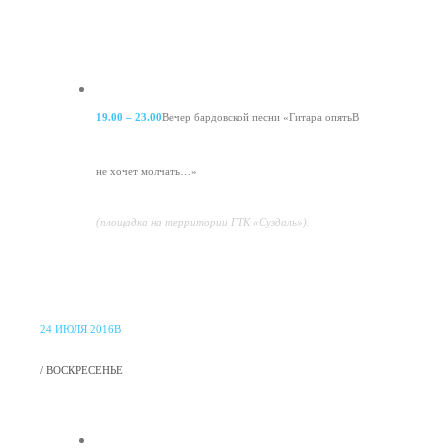
19.00 – 23.00
Вечер бардовской песни «Гитара опятьВ
не хочет молчать…»
(площадка на территории ГТК «Суздаль»).
24 ИЮЛЯ 2016В
/ ВОСКРЕСЕНЬЕ