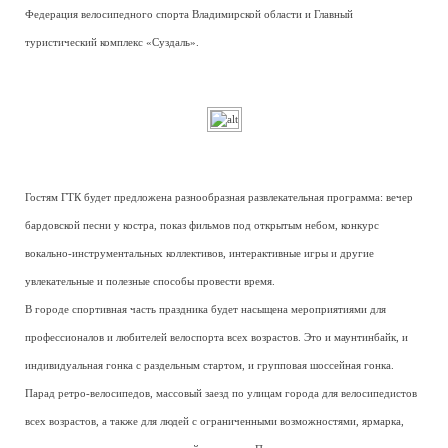
Федерация велосипедного спорта Владимирской области и Главный
туристический комплекс «Суздаль».
Гостям ГТК будет предложена разнообразная развлекательная программа: вечер
бардовской песни у костра, показ фильмов под открытым небом, конкурс
вокально-инструментальных коллективов, интерактивные игры и другие
увлекательные и полезные способы провести время.
В городе спортивная часть праздника будет насыщена мероприятиями для
профессионалов и любителей велоспорта всех возрастов. Это и маунтинбайк, и
индивидуальная гонка с раздельным стартом, и групповая шоссейная гонка.
Парад ретро-велосипедов, массовый заезд по улицам города для велосипедистов
всех возрастов, а также для людей с ограниченными возможностями, ярмарка,