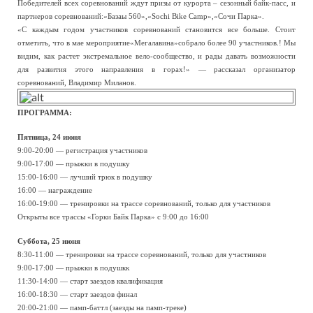
Победителей всех соревнований ждут призы от курорта – сезонный байк-пасс, и
партнеров соревнований:«Базаы 560»,«Sochi Bike Camp»,«Сочи Парка».
«С каждым годом участников соревнований становится все больше. Стоит
отметить, что в мае мероприятие«Мегалавина»собрало более 90 участников.! Мы
видим, как растет экстремальное вело-сообщество, и рады давать возможности
для развития этого направления в горах!» — рассказал организатор
соревнований, Владимир Миланов.
ПРОГРАММА:
Пятница, 24 июня
9:00-20:00 — регистрация участников
9:00-17:00 — прыжки в подушку
15:00-16:00 — лучший трюк в подушку
16:00 — награждение
16:00-19:00 — тренировки на трассе соревнований, только для участников
Открыты все трассы «Горки Байк Парка» с 9:00 до 16:00
Суббота, 25 июня
8:30-11:00 — тренировки на трассе соревнований, только для участников
9:00-17:00 — прыжки в подушкк
11:30-14:00 — старт заездов квалификация
16:00-18:30 — старт заездов финал
20:00-21:00 — памп-баттл (заезды на памп-треке)