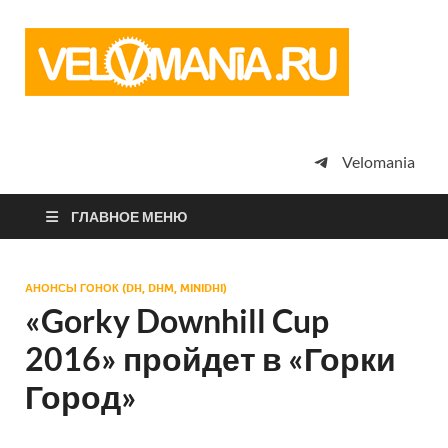
Vel
Сообщество
профессион
велоспорта,
энтузиастов
велотуризма
Velomania
просто
любителей
велосипедов
ГЛАВНОЕ МЕНЮ
АНОНСЫ ГОНОК (DH, DHM, MINIDHI)
«Gorky Downhill Cup
2016» пройдет в «Горки
Город»