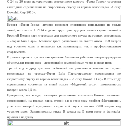
С 24 по 26 июня на территории всесезонного курорта «Горки Город» состоятся
ежегодные соревнования по скоростному спуску на горных велосипедах «Gorky
Downhill Cup 2016».
Курорт «Горки Город» активно развивает спортивное направление не только
зимой, но и летом. С 2014 года на территории курорта появился единственный в
Красной Поляне парк с трассами для скоростного спуска на горных велосипедах
– «Горки Байк Парк». Комплекс трасс расположен на высоте около 1000 метров
над уровнем моря, и интересен как начинающим, так и профессиональным
спортсменам.
В рамках проекта для вело-экстремалов бесплатно работают инфраструктурные
объекты для тренировок – деревянный и земляной памп-треки и скилл-парк.
Третий год подряд для всех любителей экстремального катания на горных
велосипедах на трассах«Горки Байк Парка»проходят соревнования по
скоростному спуску на горных велосипедах – «Gorky Downhill Cup».В этом году
соревнования состоятся на синей трассе «Медвежий угол», протяженность
которой около 2,5 км.
Программа, как всегда, насыщена различными контестами.Помимо основных
соревнований, на трассах парка второй раз в этом году пройдет«Мегалавина»,
участники которой преодолеют скоростной спуск с высоты 2200 метров над
уровнем моря. Запланированы также В заезды на В памп-треке и фристайл-
прыжки в подушку.