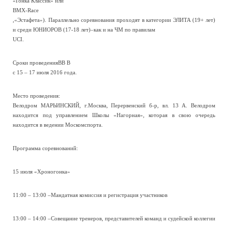
«Гонка Классик» или
BMX-Race
,«Эстафета»). Параллельно соревнования проходят в категории ЭЛИТА (19+ лет)
и среди ЮНИОРОВ (17-18 лет)–как и на ЧМ по правилам
UCI.
Сроки проведения
ВВ В
с 15 – 17 июля 2016 года.
Место проведения:
Велодром МАРЬИНСКИЙ, г.Москва, Перервенский б-р, вл. 13 А. Велодром
находится под управлением Школы «Нагорная», которая в свою очередь
находится в ведении Москомспорта.
Программа соревнований:
15 июля «Хроногонка»
11:00 – 13:00 –Мандатная комиссия и регистрация участников
13:00 – 14:00 –Совещание тренеров, представителей команд и судейской коллегии