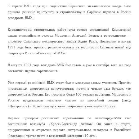
9 апреля 1991 года при содействии Саранского механического завода было
принято решение приступить к строительству в Саранске первого в России
велодрома-ВМХ.
Координатором строительных работ стал тренер сегодняшней Комплексной
школы олимпийского резерва Мордовии Анатолий Беляев, а руководителем —
директор Саранского механического завода Вадим Раков. Последним в начале
1991 года было принято решение освоить на территории Саранска новый вид
спорта для России «Велоспорт-ВМХ».
В августе 1991 года велодром-ВМХ был готов, а уже в сентябре того же года
состоялись первые соревнования.
Уже первый российский ВМХ-старт был с международным участием. Причём,
иностранных спортсменов присутствовало почти в четыре раза больше, чем
спортсменов из России. Его посетили более 100 человек из Латвии. Мордовию и
Россию представляли несколько человек из шоссейной секции (завод
«Центролит») и 20 начинающих юных спортсменов велоклуба «Кросс».
Первым призёром российских соревнований по велоспорту-ВМХ стал
воспитанник велоклуба «Кросс»Александр Агапов! Он занял в старте,
приуроченном к открытию первого экстремального велотрека в Российской
Федерации, третье место в возрастной категории «10 лет».