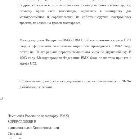
подростки желали во чтобы то ни стало также участвовать в мотокроссе,
поэтому брали свои велосипеды, одевались в экипировку для
мотокроссменов и соревновались на собственноручно построенных
трассах, похожих на трассы мотокросса.
Международная Федерация ВМХ (I.BMX.F) была основана в апреле 1981
года, а официальные чемпионаты мира стали проводиться с 1982 года,
почти на 10 лет раньше первого чемпионата мира по маунтинбайку. В
1993 году Международная Федерация ВМХ была полностью принята в
состав UCI.
Соревнования проводятся на специальных трассах и велосипедах с 20-26-
дюймовыми колёсами.
В
Чемпионат России по велоспорту–ВМХ(
SUPERCROSSВВ
В
в дисциплинах «Хроногонка» или
Time trial,