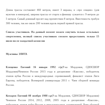
Длина трассы составляет 460 метров, имеет 3 виража, и «про секцию» (для
мужчин и юниоров), ширина трассы от старта к финишу сужается с 9 метров до
5 метров. Самый длинный пролет над препятствии 8 метров. Вместимость трибун
300 человек, так же около 200 человек вдоль первой прямой трассы.
Список участников. На данный момент можем озвучить только остальных
спортсменов, полный список участников сможем предоставить только 15
июля после мандатной комиссии
Мужчины ЭЛИТА
Клещенко Евгений 16 января 1992 г/р
(Р-ка Мордовия, СДЮСШОР
Мордовия)Чемпион России 2015 года в дисциплине «Классик», победитель
этапов кубка России и международных соревнований, финалист этапов Лиги
Европы, победитель Всемирной универсиады 2011 г. Член сборной команды
России.
Комаров Евгений 08 ноября 1988 г.р
(Р-ка Мордовия, СДЮСШОР Мордовия)
Чемпион России 2014, 2012, 2008, 2005 года в дисциплине «Классик»,
победитель этапов кубка России и международных соревнований, Член сборной