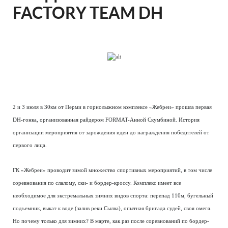
FACTORY TEAM DH
2 и 3 июля в 30км от Перми в горнолыжном комплексе «Жебреи» прошла первая
DH-гонка, организованная райдером FORMAT-Анной Скумбиной. История
организации мероприятия от зарождения идеи до награждения победителей от
первого лица.
ГК «Жебреи» проводит зимой множество спортивных мероприятий, в том числе
соревнования по слалому, ски- и бордер-кроссу. Комплекс имеет все
необходимое для экстремальных зимних видов спорта: перепад 110м, бугельный
подъемник, выкат к воде (залив реки Сылва), опытная бригада судей, своя омега.
Но почему только для зимних? В марте, как раз после соревнований по бордер-