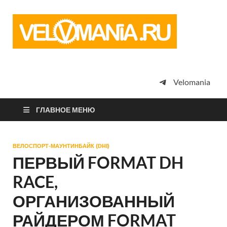
Vel
Сообщество
профессион
велоспорта,
энтузиастов
велотуризма
Velomania
просто
любителей
велосипедов
ГЛАВНОЕ МЕНЮ
ВЕЛОСПОРТ-МАУНТИНБАЙК (DHI)
ПЕРВЫЙ FORMAT DH
RACE,
ОРГАНИЗОВАННЫЙ
РАЙДЕРОМ FORMAT