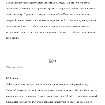
Также мне хотелось сделать нестандартные награды. По этому вопросу я
обращаюсь за помощью к хорошему другу, мастеру по лазерной резке, и тоже
велосипедисту. В результате, отрисованная в CorelDraw звезда с помощью
лазерной резки становится красивыми медалями за 2 и 3 места и сувенирами на
подставке за 1 место. Добавить цвет для наград в четырех категориях —
трудоемкий процесс, не один вечер пришлось провести в работе, но результат
того стоил.
Наш суперприз
1-30 июня.
В Для строительства трассы и помощи в организации я собираю бригаду:
Дмитрий Бабурин, Сергей Полыгалов, Анастасия Ведутова, Михаил Желтовских,
также приходил на помощь Антон Чиков (инженер FORMAT и заядлый гонщик),
Дарья Шепель. Сергей Рычагов очень переживает по поводу невозможности