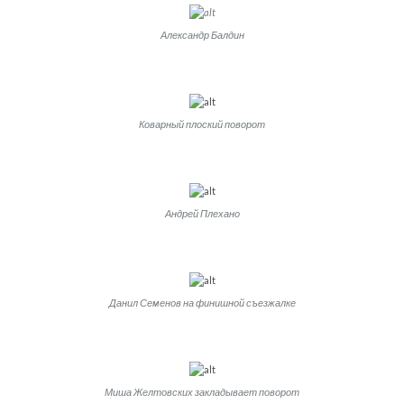
Александр Балдин
Коварный плоский поворот
Андрей Плехано
Данил Семенов на финишной съезжалке
Миша Желтовских закладывает поворот