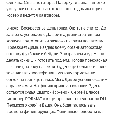
финиша. Слышно гитары. Наверху тишина – многие
уже ушли спать, только около нашего домика горит
костер и ведутся разговоры.
3 июля. Воскресенье, день гонки. Опять не спится. До
завтрака успеваем с Дашей в административном
корпусе подготовить и разложить призы по пакетам.
Приезжает Дима. Раздаю всему организаторскому
составу футболки и бейджи. Завтракаем и едем вниз
делать финиш и готовить подиум. Погода прекрасная
— значит, народу на пляже будет еще больше, и надо
заканчивать послефинишную зону торможения
сеткой на границе пляжа. Мы с Димой успешно с этим
справляемся. На финиш привозят колонки. Здесь
остаются судья: Дмитрий с женой, Сергей Власов
(инженер FORMAT и вице-президент федерации DH
Пермского края) и Даша. Она будет записывать
времена финиширующих. Финишные повороты для