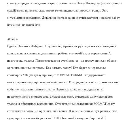
кроссу, я предложила администратору комплекса Павлу Погодину (он же один из
судей) идею привлечь сюда летом велосипедистов, провести гонку. Он с
энтузиазмом согласился. Детальное согласование с руководством и начало работ
назначили на конец мая.
30 мая.
Едем с Павлом в Жебреи. Получаем одобрение от руководства на проведение
гонки, использование подъемника и работы столовой в дни соревнований,
подготовку трассы. Павел отвечает за судейство, я – за трассу, призы и общие
организационные вопросы. Как назвать гонку? Кто будет генеральным
спонсором? На ум сразу приходит FORMAT. FORMAT поддерживает
велосипедные мероприятия по всей России. И я предполагаю, что такое важное
событие, как даунхильные гонки в Пермском крае, они поддержат! С
предложением о спонсорстве, а также выделить суперприз за лучшее время
трассы, я обращаюсь в компанию. Ответственные сотрудники FORMAT сразу
соглашаются помочь с организацией гонки. В течение пяти минут решаем, что
суперпризом станет 4х рама — 9210. Отличный стимул побороться!В