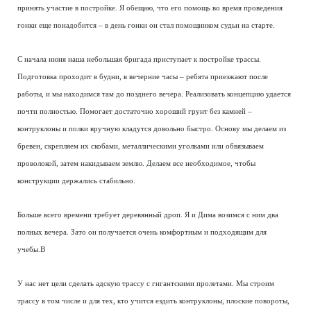
принять участие в постройке. Я обещаю, что его помощь во время проведения
гонки еще понадобится – в день гонки он стал помощником судьи на старте.
С начала июня наша небольшая бригада приступает к постройке трассы.
Подготовка проходит в будни, в вечерние часы – ребята приезжают после
работы, и мы находимся там до позднего вечера. Реализовать концепцию удается
почти полностью. Помогает достаточно хороший грунт без камней –
контруклоны и полки вручную кладутся довольно быстро. Основу мы делаем из
бревен, скрепляем их скобами, металлическими уголками или обвязываем
проволокой, затем накидываем землю. Делаем все необходимое, чтобы
конструкции держались стабильно.
Больше всего времени требует деревянный дроп. Я и Дима возимся с ним два
полных вечера. Зато он получается очень комфортным и подходящим для
учебы.В
У нас нет цели сделать адскую трассу с гигантскими пролетами. Мы строим
трассу в том числе и для тех, кто учится ездить контруклоны, плоские повороты,