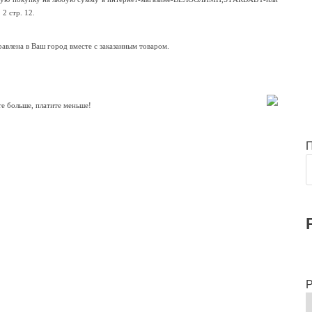
2 стр. 12.
равлена в Ваш город вместе с заказанным товаром.
е больше, платите меньше!
Р