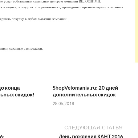
ание услуг собственным сервисным центром компании ВЕЛООЛИМП.
я в акциях, конкурсах и соревнованиях, проводимых организаторами компании-
вершить покупку в любом магазине компании.
ения и сезонные распродажи.
до конца
ShopVelomania.ru: 20 дней
ьных скидок!
дополнительных скидок
28.05.2018
СЛЕДУЮЩАЯ СТАТЬЯ
6:
День рождения КАНТ 2016