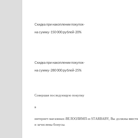
Скидка при накоплении покупок-
на сумму-
150 000 рублей-20%
Скидка при накоплении покупок-
на сумму-
280 000 рублей-25%
Совершая последующую покупку
—
в
—
интернет-магазинах-ВЕЛООЛИМП-и-SТARBABY, Вы должны ввести ном
и зачислены бонусы.