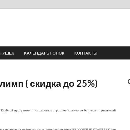
Velomania
Сообщество профессионалов велоспорта, энтузиастов велотуризма
АТУШЕК
КАЛЕНДАРЬ ГОНОК
КОНТАКТЫ
лимп ( скидка до 25%)
к Клубной программе и использовать огромное количество бонусов и привилегий
 любую покупку на любую сумму в интернет-магазине-ВЕЛООЛИМП,SТARBABY-или