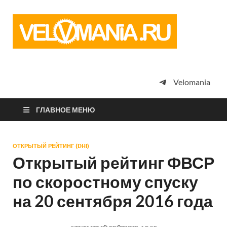
Vel
Сообщество
профессион
велоспорта,
энтузиастов
велотуризма
Velomania
просто
любителей
велосипедов
ГЛАВНОЕ МЕНЮ
ОТКРЫТЫЙ РЕЙТИНГ (DHI)
Открытый рейтинг ФВСР
по скоростному спуску
на 20 сентября 2016 года