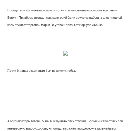
Победители абсолютного зачёта получили автономные мойки от компании
Беркут. Призёрам возрастных категорий были вручены наборы велосипедной
косметики от торговой марки Daytona и призы от Беркута и Качка.
После финиша участникам был предложен обед.
А организаторы готовы были выслушать впечатления. Большинство отмечали
интересную трассу, хорошую погоду, выражали поддержку в дальнейшем