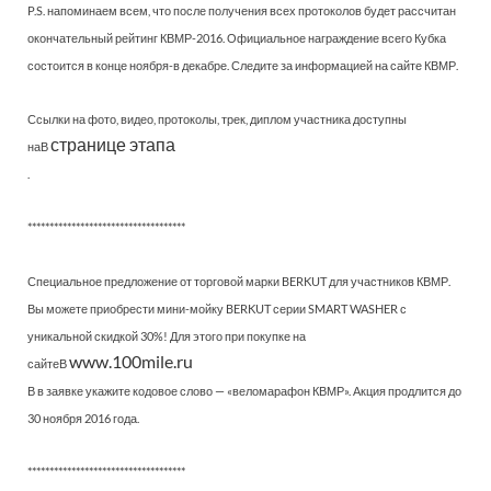
P.S. напоминаем всем, что после получения всех протоколов будет рассчитан
окончательный рейтинг КВМР-2016. Официальное награждение всего Кубка
состоится в конце ноября-в декабре. Следите за информацией на сайте КВМР.
Ссылки на фото, видео, протоколы, трек, диплом участника доступны
странице этапа
наВ
.
************************************
Специальное предложение от торговой марки BERKUT для участников КВМР.
Вы можете приобрести мини-мойку BERKUT серии SMART WASHER с
уникальной скидкой 30%! Для этого при покупке на
www.100mile.ru
сайтеВ
В в заявке укажите кодовое слово — «веломарафон КВМР». Акция продлится до
30 ноября 2016 года.
************************************