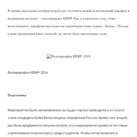
В первые выходные октября второй раз состоялся новый велосипедный марафон в
московском регионе – этап-кандидат КВМР. Как и в прошлом году, старт
велосипедного марафона проходил на территории зоны отдыха «Битца». Погода
в день проведения была сложной, но могло быть значительно хуже.
Веломарафон КВМР-2016
Подготовка
Мероприятие было запланировано за год до старта и проводилось в статусе
этапа-кандидата Кубка Велосипедных марафонов России. Кроме того, второй
раз была предпринята попытка на базе этого мероприятия провести тестовые
соревнования по велоспорту среди студентов. Чтобы потом включить в