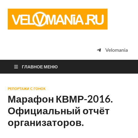
Vel
Сообщество
профессион
велоспорта,
энтузиастов
велотуризма
Velomania
просто
любителей
велосипедов
ГЛАВНОЕ МЕНЮ
РЕПОРТАЖИ С ГОНОК
Марафон КВМР-2016.
Официальный отчёт
организаторов.