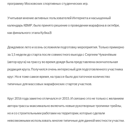
программу Московских спортивных студенческих игр.
Учитывая мнение активных пользователей Интернета и насыщенный
календарь КВМР, было принято решение о проведении марафона в октябре,
как финального этапа Кубка.В
Дождливое лето и осень осложняли подготовку мероприятия. Только примерно
за 1,5 недели до старта после совместного выезда с Сергеем Чумачёвым
(автор круга) на трассу во время дождя была представлена окончательная
редакция круга. Получился очень интересный для подготовленного участника
круг. Но в тоже самое время, на трассе было достаточное количество
типичных для массовых марафонских стартов участков.
Круг 2016 года заметно отличался от 2015. И связано это не только с желанием
автора трассы максимально включить новые рукотворные тропинки-трейлы,
но и со строительными работами на территории, которые сделали
невозможными использовать многие типичные для данной местности участки.