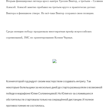
Вторым финишировал легенда кросс-кантри Трохин Виктор, а третьим – Солянин
Алексей. Алексей заметно прибавил на третьем круге и практически догнал
Виктора в финишном створе. Но всё-таки Виктор сохранил свою позицию.
Среди женщин победу праздновала многократная призёр всероссийских
соревнований, ЗМС по ориентированию Ксения Черных.
Ксения второй год радует своим мастерством создавать интригу. Так
некоторые болельщики за несколько дней до старта размышляли о возможной
победе в марафоне Юлии Соломенцевой. Но Юлия из-за сложившихся
обстоятельств стартовала только на сокращённой дистанции. И полное
противостояние не состоялось.