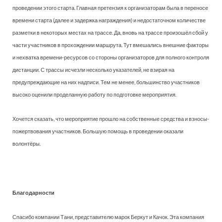
проведении этого старта. Главная претензия к организаторам была в переносе
времени старта (далее и задержка награждения) и недостаточном количестве
разметки в некоторых местах на трассе. Да, вновь на трассе произошёл сбой у
части участников в прохождении маршрута. Тут вмешались внешние факторы
и нехватка времени-ресурсов со стороны организаторов для полного контроля
дистанции. С трассы исчезли несколько указателей, не взирая на
предупреждающие на них надписи. Тем не менее, большинство участников
высоко оценили проделанную работу по подготовке мероприятия.
Хочется сказать, что мероприятие прошло на собственные средства и взносы-
пожертвования участников. Большую помощь в проведении оказали
волонтёры.
Благодарности
Спасибо компании Тани, представителю марок Беркут и Качок. Эта компания