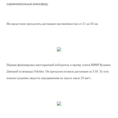
соревновательную атмосферу.
Им предстояло преодолеть дистанцию протяжённостью от 21 до 65 км.
Первым финишировал многократный победитель и призёр этапов КВМР Кузьмин
Дмитрий из команды Veloline. Он преодолел полную дистанцию за 3:18. То есть
показал среднюю скорость передвижения по трассе около 20 км/ч.