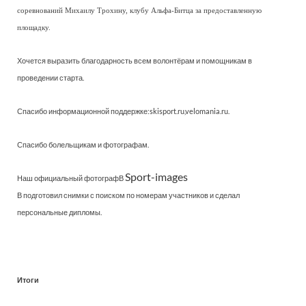
соревнований Михаилу Трохину, клубу Альфа-Битца за предоставленную
площадку.
Хочется выразить благодарность всем волонтёрам и помощникам в
проведении старта.
Спасибо информационной поддержке:skisport.ru,velomania.ru.
Спасибо болельщикам и фотографам.
Sport-images
Наш официальный фотографВ
В подготовил снимки с поиском по номерам участников и сделал
персональные дипломы.
Итоги