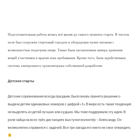
Подготовительная работа велась всё время до самого момента старта. В чистом
поле был сооружён стартовый городок и оборудован пункт питания с
возможностью подогрева пищи. Также была организована камера хранения
вещей участников и крытая зона пребывания. Кроме того, была задействована
система электронного хронометража собственной разработки.
Детские старты
Детские соревнования всегда праздник. Было вновь принято решение о
выдачи детям одинаковых номеров с цифрой «1». В мире есть такая тенденция
не выделять из детей лучших или худших. Мы тоже поддержали эту идею. В
роли зайца на всех трёх дистанциях выступил волонтёр – Александр. Он
великолепно справился с задачей. Все три заезда его никто не смог опередить