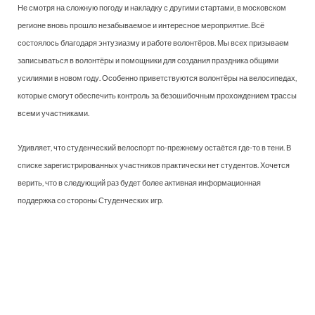
Не смотря на сложную погоду и накладку с другими стартами, в московском
регионе вновь прошло незабываемое и интересное мероприятие. Всё
состоялось благодаря энтузиазму и работе волонтёров. Мы всех призываем
записываться в волонтёры и помощники для создания праздника общими
усилиями в новом году. Особенно приветствуются волонтёры на велосипедах,
которые смогут обеспечить контроль за безошибочным прохождением трассы
всеми участниками.
Удивляет, что студенческий велоспорт по-прежнему остаётся где-то в тени. В
списке зарегистрированных участников практически нет студентов. Хочется
верить, что в следующий раз будет более активная информационная
поддержка со стороны Студенческих игр.