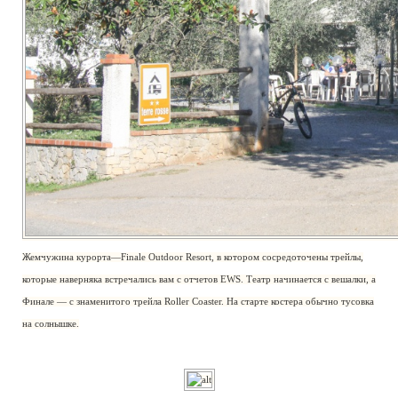
Жемчужина курорта—Finale Outdoor Resort, в котором сосредоточены трейлы,
которые наверняка встречались вам с отчетов EWS. Театр начинается с вешалки, а
Финале — с знаменитого трейла Roller Coaster. На старте костера обычно тусовка
на солнышке.