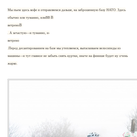
Мы пьем здесь кофе и отправляемся дальше, на заброшенную базу НАТО. Здесь
В
обычно или туманно, илиВВ
В
ветрено
. А зачастую—и туманно, и-
ветрено
.Перед десантированием на базе мы утепляемся, вытаскиваем велосипеды из
машины—и тут главное не забыть снять куртки, иначе на финише будет ну очень
жарко.