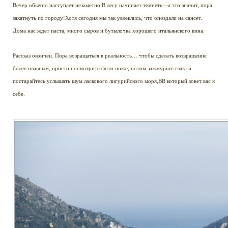
Вечер обычно наступает незаметно.В лесу начинает темнеть—а это значит, пора
закатнуть по городу!Хотя сегодня мы так увлеклись, что опоздали на сансет.
Дома нас ждет паста, много сыров и бутылочка хорошего итальянского вина.
Рассказ окончен. Пора возращаться в реальность… чтобы сделать возвращение
более плавным, просто посмотрите фото ниже, потом зажмурьте глаза и
постарайтесь услышать шум ласкового лигурийского моря,ВВ
который зовет вас к
себе.