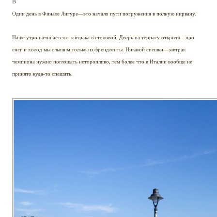
В
Один день в Финале Лигуре—это начало пути погружения в полную нирвану.
Наше утро начинается с завтрака в столовой. Дверь на террасу открыта—про
снег и холод мы слышим только из френдленты. Никакой спешки—завтрак
чемпиона нужно поглощать неторопливо, тем более что в Италии вообще не
принято куда-то спешить.