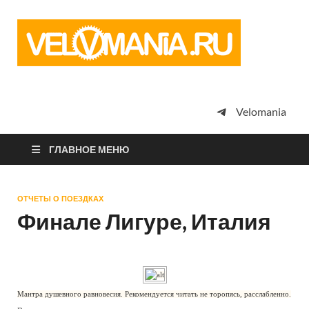
Vel
Сообщество
профессион
велоспорта,
энтузиастов
велотуризма
Velomania
просто
любителей
велосипедов
ГЛАВНОЕ МЕНЮ
ОТЧЕТЫ О ПОЕЗДКАХ
Финале Лигуре, Италия
Мантра душевного равновесия. Рекомендуется читать не торопясь, расслабленно.