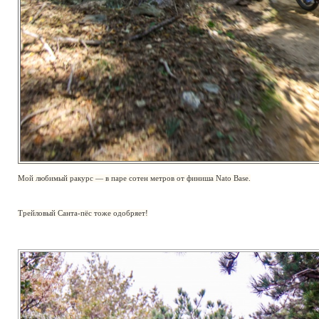
Мой любимый ракурс — в паре сотен метров от финиша Nato Base.
Трейловый Санта-пёс тоже одобряет!