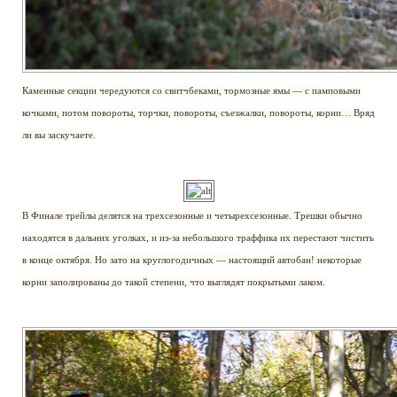
Каменные секции чередуются со свитчбеками, тормозные ямы — с памповыми
кочками, потом повороты, торчки, повороты, съезжалки, повороты, корни… Вряд
ли вы заскучаете.
В Финале трейлы делятся на трехсезонные и четырехсезонные. Трешки обычно
находятся в дальних уголках, и из-за небольшого траффика их перестают чистить
в конце октября. Но зато на круглогодичных — настоящий автобан! некоторые
корни заполированы до такой степени, что выглядят покрытыми лаком.