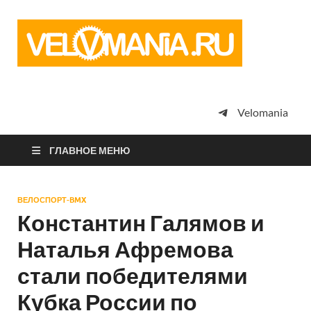
Vel
Сообщество
профессион
велоспорта,
энтузиастов
велотуризма
Velomania
просто
любителей
велосипедов
ГЛАВНОЕ МЕНЮ
ВЕЛОСПОРТ-BMX
Константин Галямов и
Наталья Афремова
стали победителями
Кубка России по