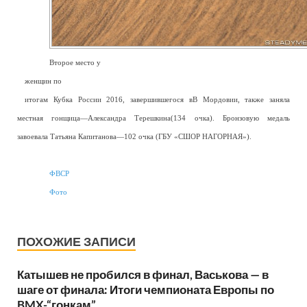
Второе место у
—
женщин по
—
итогам Кубка России 2016, завершившегося вВ Мордовии, также заняла
местная гонщица—Александра Терешкина(134 очка). Бронзовую медаль
завоевала Татьяна Капитанова—102 очка (ГБУ «СШОР НАГОРНАЯ»).
ФВСР
Фото
ПОХОЖИЕ ЗАПИСИ
Катышев не пробился в финал, Васькова — в
шаге от финала: Итоги чемпионата Европы по
BMX-“гонкам”