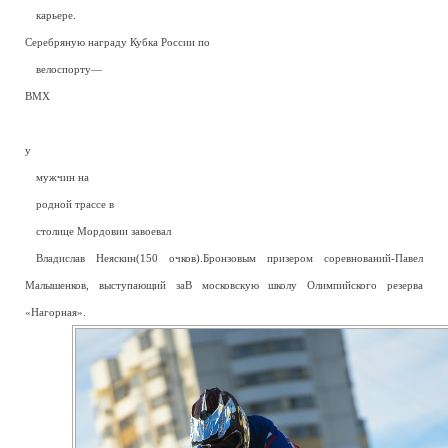
—
карьере.
Серебряную награду Кубка России по
—
велоспорту—
BMX
—
у
—
мужчин на
—
родной трассе в
—
столице Мордовии завоевал
—
Владислав Неяскин(150 очков).Бронзовым призером соревнований-Павел
Малышенков, выступающий заВ московскую школу Олимпийского резерва
«Нагорная».