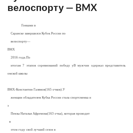
велоспорту — BMX
Гонками в
—
Саранске завершился Кубок России по
—
велоспорту—
BMX
—
2016 года.По
—
итогам 7 этапов соревнований победу уВ мужчин одержал представитель
омской школы
—
BMX
-Константин Галямов(165 очков).У
—
женщин обладателем Кубка России стала спортсменка и
з
—
Пензы Наталья Афремова(163 очка), которая проводит
=
в
—
этом году свой лучший сезон в