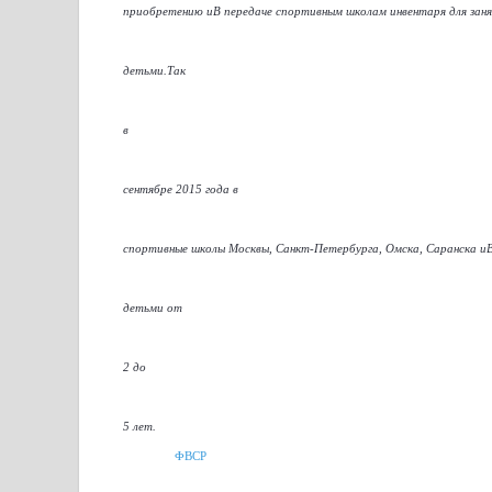
приобретению иВ передаче спортивным школам инвентаря для зан
—
детьми.Так
—
в
—
сентябре 2015 года в
—
спортивные школы Москвы, Санкт-Петербурга, Омска, Саранска иВ 
—
детьми от
—
2 до
—
5 лет.
ФВСР