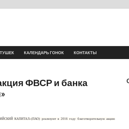
Velomania
Сообщество профессионалов велоспорта, энтузиастов велотуризма
АТУШЕК
КАЛЕНДАРЬ ГОНОК
КОНТАКТЫ
акция ФВСР и банка
л»
ССИЙСКИЙ КАПИТАЛ»(ПАО) реализуют в 2016 году благотворительную акцию