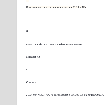
—
Всероссийской тренерской конференции ФВСР 2016.
В
—
рамках поддержки развития детско-юношеского
—
велоспорта
—
в
—
России в
—
2015 году ФВСР при поддержке попечителей иВ благотворителей 
—