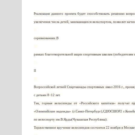
Реализация данного проекта будет способствовать решению вопро
увеличения числа детей, занимающихся велоспортом, позволит начи
—
соревнованиях.В
—
рамках благотворительной акции спортивным школам (победителям 
—
II
—
Всероссийской летней Спартакиады спортивных школ 2016 г., проше
с детьми 8−12 лет.
Так, горные велосипеды от «Российского капитала» получат п
«Олимпийские надежды» (г.Санкт-Петербург),СДЮСШОР2 г.Копей
по велоспорту им.В.Ярды(Чувашская Республика).
Торжественное вручение велосипедов состоится 22 ноября в Москве