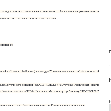
сов недостаточного материально-технического обеспечения спортивных школ и
нающим спортсменам регулярно участвовать в
и призерам
дшей в г.Ижевск 14−18 июля) передадут 70 велосипедов-маунтинбайк для занятий
редставители велосипедной ДЮСШ«Импульс»(Удмуртская Республика), школы
ск(Челябинская обл.),СШОР«Нагорная» Москомспорта(г.Москва),СДЮСШОР№ 7
Р
 в конференц-зале Олимпийского комитета России в рамках проведения