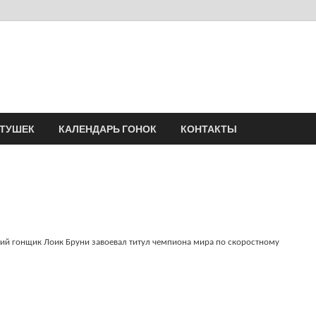
Velomania
Сообщество профессионалов велоспорта, энтузиастов велотуризма
АТУШЕК
КАЛЕНДАРЬ ГОНОК
КОНТАКТЫ
кий гонщик Лоик Бруни завоевал титул чемпиона мира по скоростному