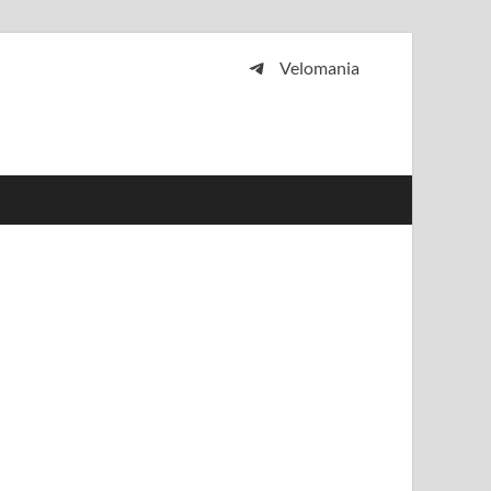
Velomania
 и просто любителей велосипедов.