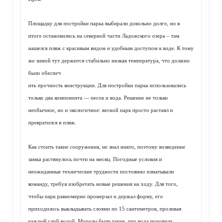
Площадку для постройки парка выбирали довольно долго, но в
итоге остановились на северной части Ладожского озера – там
нашелся пляж с красивым видом и удобным доступом к воде. К тому
же зимой тут держится стабильно низкая температура, что должно
было обеспеч
ить прочность конструкции. Для постройки парка использовались
только два компонента — песок и вода. Решение не только
необычное, но и экологичное: весной парк просто растаял и
превратился в пляж.
Как стоить такие сооружения, не знал никто, поэтому возведение
замка растянулось почти на месяц. Погодные условия и
неожиданные технические трудности постоянно изматывали
команду, требуя изобретать новые решения на ходу. Для того,
чтобы парк равномерно промерзал и держал форму, его
приходилось выклыдывать слоями по 15 сантиметров, проливая
каждый слой водой. Морозы были такие, что вода норовила