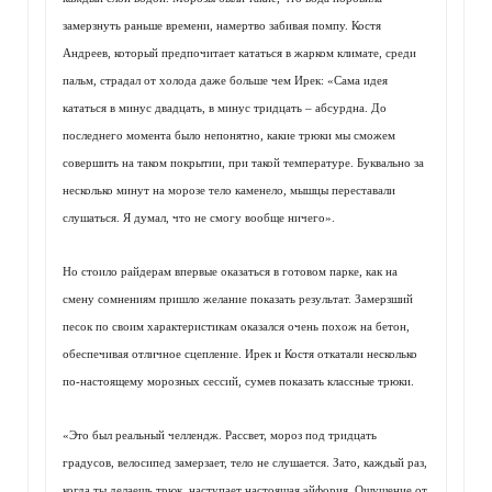
замерзнуть раньше времени, намертво забивая помпу. Костя
Андреев, который предпочитает кататься в жарком климате, среди
пальм, страдал от холода даже больше чем Ирек: «Сама идея
кататься в минус двадцать, в минус тридцать – абсурдна. До
последнего момента было непонятно, какие трюки мы сможем
совершить на таком покрытии, при такой температуре. Буквально за
несколько минут на морозе тело каменело, мышцы переставали
слушаться. Я думал, что не смогу вообще ничего».
Но стоило райдерам впервые оказаться в готовом парке, как на
смену сомнениям пришло желание показать результат. Замерзший
песок по своим характеристикам оказался очень похож на бетон,
обеспечивая отличное сцепление. Ирек и Костя откатали несколько
по-настоящему морозных сессий, сумев показать классные трюки.
«Это был реальный челлендж. Рассвет, мороз под тридцать
градусов, велосипед замерзает, тело не слушается. Зато, каждый раз,
когда ты делаешь трюк, наступает настоящая эйфория. Ощущение от