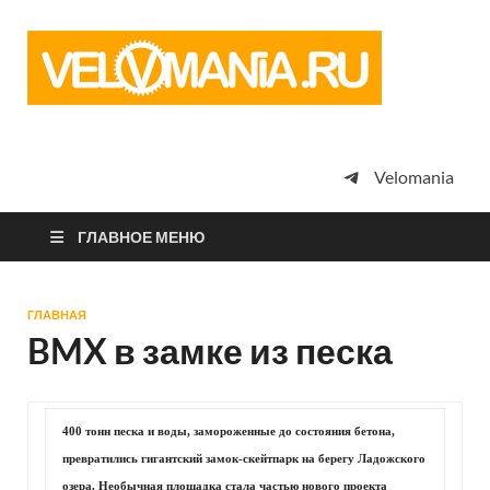
Vel
Сообщество
профессион
велоспорта,
энтузиастов
велотуризма
Velomania
просто
любителей
велосипедов
ГЛАВНОЕ МЕНЮ
ГЛАВНАЯ
BMX в замке из песка
400 тонн песка и воды, замороженные до состояния бетона,
превратились гигантский замок-скейтпарк на берегу Ладожского
озера. Необычная площадка стала частью нового проекта