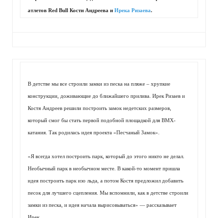
атлетов Red Bull Кости Андреева и
Ирека Ризаева
.
В детстве мы все строили за
мки из песка на пляже – хрупкие
конструкции, доживающие до ближайшего прилива. Ирек Ризаев и
Костя Андреев решили построить замок недетских размеров,
который смог бы стать первой подобной площадкой для BMX-
катания. Так родилась идея проекта «Песчаный Замок».
«Я всегда хотел построить парк, который до этого никто не делал.
Необычный парк в необычном месте. В какой-то момент пришла
идея построить парк изо льда, а потом Костя предложил добавить
песок для лучшего сцепления. Мы вспомнили, как в детстве строили
замки из песка, и идея начала вырисовываться» — рассказывает
Ирек.