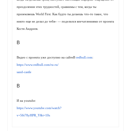
преодоления этих трудностей, сравнимы с тем, когда ты
приземляешь World First. Как будто ты делаешь что-то такое, что
никто еще не делал до тебя» — поделился впечатлениями от проекта
Костя Андреев.
В
Видео с проекта уже доступно на сайтеВ
redbull.com
:
https://www.redbull.com/ru-ru/
sand-castle
В
И на youtube:
https://www.youtube.com/watch?
v=56t78yHPR_Y&t=10s