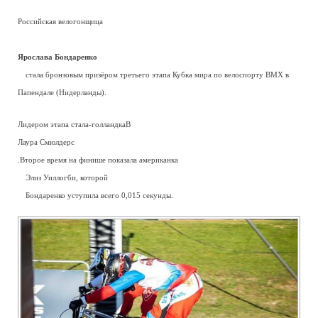
Российская велогонщица
—
Ярослава Бондаренко
—
стала бронзовым призёром третьего этапа Кубка мира по велоспорту BMX в
Папендале (Нидерланды).
Лидером этапа стала-голландкаВ
Лаура Смюлдерс
.Второе время на финише показала американка
—
Элиз Уиллогби, которой
—
Бондаренко уступила всего 0,015 секунды.