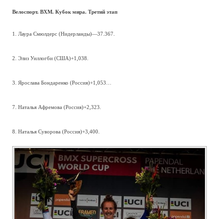
Велоспорт. ВХМ. Кубок мира. Третий этап
1. Лаура Смюлдерс (Нидерланды)—37.367.
2. Элиз Уиллогби (США)+1,038.
3. Ярослава Бондаренко (Россия)+1,053…
7. Наталья Афремова (Россия)+2,323.
8. Наталья Суворова (Россия)+3,400.