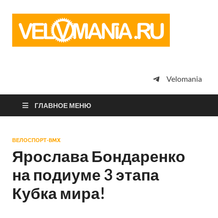
Vel
Сообщество
профессион
велоспорта,
энтузиастов
велотуризма
Velomania
просто
любителей
велосипедов
ГЛАВНОЕ МЕНЮ
ВЕЛОСПОРТ-BMX
Ярослава Бондаренко
на подиуме 3 этапа
Кубка мира!