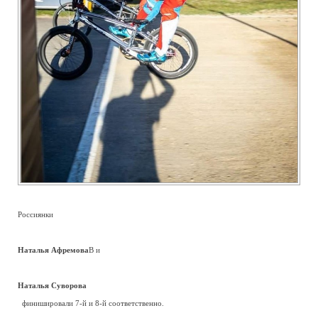
Россиянки
—
Наталья Афремова
В и
=
Наталья Суворова
=
финишировали 7-й и 8-й соответственно.