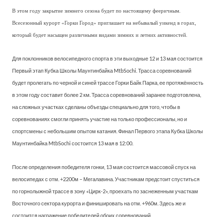
В этом году закрытие зимнего сезона будет по настоящему фееричным.
Всесезонный курорт «Горки Город» приглашает на небывалый уикенд в горах,
который будет насыщен различными видами зимних и летних активностей.
Для поклонников велосипедного спорта в эти выходные 12 и 13 мая состоится
Первый этап Кубка Школы Маунтинбайка MtbSochi. Трасса соревнований
будет пролегать по черной и синей трассе Горки Байк Парка, ее протяжённость
в этом году составит более 2 км. Трасса соревнований заранее подготовлена,
на сложных участках сделаны объезды специально для того, чтобы в
соревнованиях смогли принять участие на только профессионалы, но и
спортсмены с небольшим опытом катания. Финал Первого этапа Кубка Школы
Маунтинбайка MtbSochi состоится 13 мая в 12:00.
После определения победителя гонки, 13 мая состоится массовой спуск на
велосипедах с отм. +2200м – Мегалавина. Участникам предстоит спуститься
по горнолыжной трассе в зону «Цирк-2», проехать по заснеженным участкам
Восточного сектора курорта и финишировать на отм. +960м. Здесь же и
состоится награжение победителей обоих соревнований.