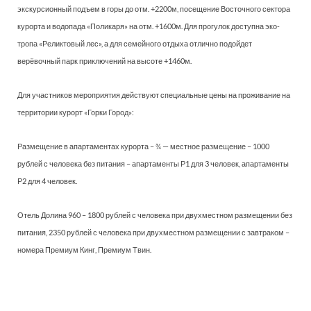
экскурсионный подъем в горы до отм. +2200м, посещение Восточного сектора
курорта и водопада «Поликаря» на отм. +1600м. Для прогулок доступна эко-
тропа «Реликтовый лес», а для семейного отдыха отлично подойдет
верёвочный парк приключений на высоте +1460м.
Для участников мероприятия действуют специальные цены на проживание на
территории курорт «Горки Город»:
Размещение в апартаментах курорта – ¾ — местное размещение – 1000
рублей с человека без питания – апартаменты Р1 для 3 человек, апартаменты
Р2 для 4 человек.
Отель Долина 960 – 1800 рублей с человека при двухместном размещении без
питания, 2350 рублей с человека при двухместном размещении с завтраком –
номера Премиум Кинг, Премиум Твин.