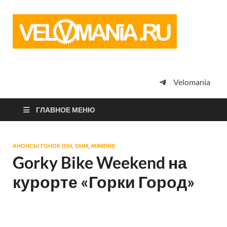
Vel
Сообщество
профессион
велоспорта,
энтузиастов
велотуризма
Velomania
просто
любителей
велосипедов
ГЛАВНОЕ МЕНЮ
АНОНСЫ ГОНОК (DH, DHM, MINIDHI)
Gorky Bike Weekend на
курорте «Горки Город»