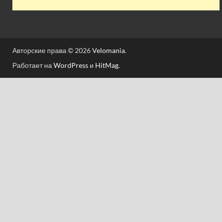
Авторские права © 2026
Velomania
.
Работает на
WordPress
и
HitMag
.