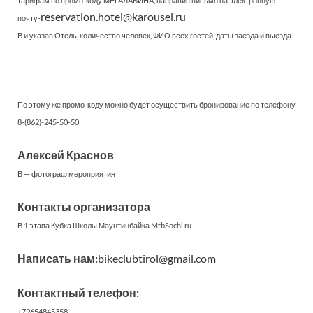
тарифам по промо-коду МЕГАЛАВИНА, направив письмо на электронную
reservation.hotel@karousel.ru
почту-
В и указав Отель, количество человек, ФИО всех гостей, даты заезда и выезда.
По этому же промо-коду можно будет осуществить бронирование по телефону
8-(862)-245-50-50
Алексей Краснов
В — фотограф мероприятия
Контакты организатора
В 1 этапа Кубка Школы Маунтинбайка MtbSochi.ru
Написать нам:
bikeclubtirol@gmail.com
Контактный телефон:
+79654845358