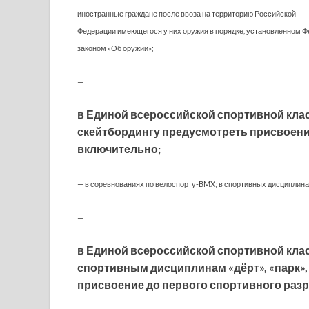
иностранные граждане после ввоза на территорию Российской
Федерации имеющегося у них оружия в порядке, установленном 
законом «Об оружии»;
—
в Единой всероссийской спортивной кла
скейтбордингу предусмотреть присвоени
включительно;
— в соревнованиях по велоспорту-BMX; в спортивных дисциплинах:
—
в Единой всероссийской спортивной кла
спортивным дисциплинам «дёрт», «парк»,
присвоение до первого спортивного раз