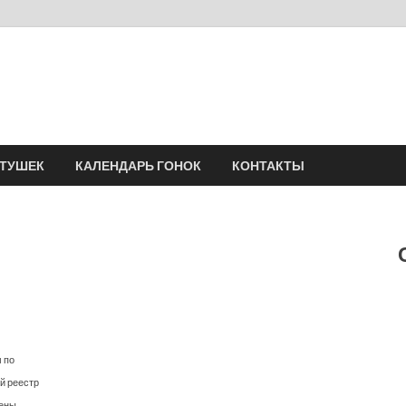
Velomania
Сообщество профессионалов велоспорта, энтузиастов велотуризма
АТУШЕК
КАЛЕНДАРЬ ГОНОК
КОНТАКТЫ
 по
й реестр
дены