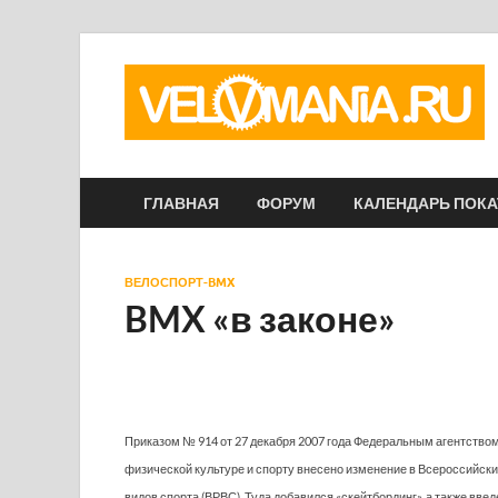
ГЛАВНАЯ
ФОРУМ
КАЛЕНДАРЬ ПОК
ВЕЛОСПОРТ-BMX
BMX «в законе»
Приказом № 914 от 27 декабря 2007 года Федеральным агентством
физической культуре и спорту внесено изменение в Всероссийски
видов спорта (ВРВС). Туда добавился «скейтбординг», а также вве