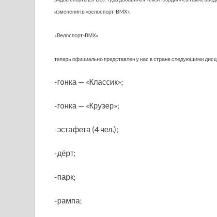
изменения в «велоспорт-BMX».
«Велоспорт-BМХ»
теперь официально представлен у нас в стране следующими дис
-гонка — «Классик»;
-гонка — «Крузер»;
-эстафета (4 чел.);
-дёрт;
-парк;
-рампа;