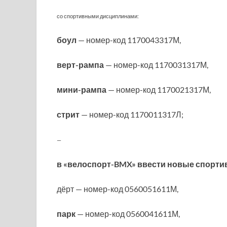
со спортивными дисциплинами:
боул
— номер-код 1170043317М,
верт-рампа
— номер-код 1170031317М,
мини-рампа
— номер-код 1170021317М,
стрит
— номер-код 1170011317Л;
—
в «велоспорт-BMX» ввести новые спорт
дёрт — номер-код 0560051611М,
парк
— номер-код 0560041611М,