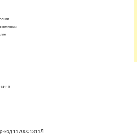
овании
я комиссии
плин
01411Я
р-код 1170001311Л