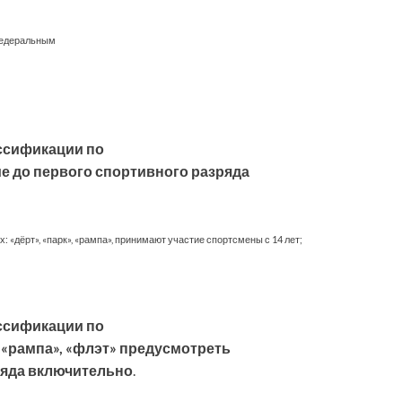
Федеральным
ссификации по
е до первого спортивного разряда
 «дёрт», «парк», «рампа», принимают участие спортсмены с 14 лет;
ссификации по
 «рампа», «флэт» предусмотреть
ряда включительно
.