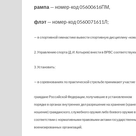
рампа
— номер-код 05600616ПМ,
флэт
— номер-код 0560071611Л;
— в спортивной гимнастике вывести спортивную дисциплину «ком
2. Управлению спорта (Д. И. Котырев) внести в ВРВС соответству
3. Установить:
— в соревнованиях по практической стрельбе принимают участие 
граждане Российской Федерации, получившие в установленном
порядке в органах внутренних дел разрешение на хранение (хране
ношение) гражданского, служебного оружия либо боевого оружие в
соответствии с нормативными правовыми актами государственн
военизированных организаций,