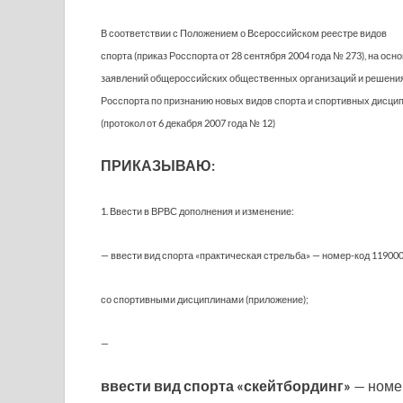
В соответствии с Положением о Всероссийском реестре видов
спорта (приказ Росспорта от 28 сентября 2004 года № 273), на осн
заявлений общероссийских общественных организаций и решени
Росспорта по признанию новых видов спорта и спортивных дисци
(протокол от 6 декабря 2007 года № 12)
ПРИКАЗЫВАЮ:
1. Ввести в ВРВС дополнения и изменение:
— ввести вид спорта «практическая стрельба» — номер-код 11900
со спортивными дисциплинами (приложение);
—
ввести вид спорта «скейтбординг»
— номе