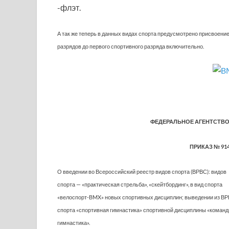
-флэт.
А так же теперь в данных видах спорта предусмотрено присвоени
разрядов до первого спортивного разряда включительно.
ФЕДЕРАЛЬНОЕ АГЕНТСТВО 
ПРИКАЗ № 914 
О введении во Всероссийский реестр видов спорта (ВРВС): видов
спорта — «практическая стрельба», «скейтбординг», в вид спорта
«велоспорт-BMX» новых спортивных дисциплин; выведении из ВР
спорта «спортивная гимнастика» спортивной дисциплины «коман
гимнастика».