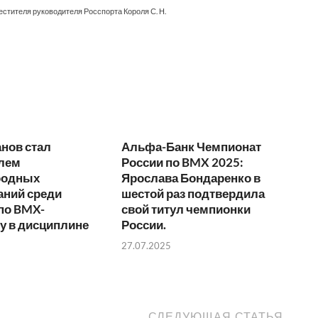
естителя руководителя Росспорта Короля С. Н.
нов стал
Альфа-Банк Чемпионат
лем
России по BMX 2025:
родных
Ярослава Бондаренко в
аний среди
шестой раз подтвердила
по BMX-
свой титул чемпионки
у в дисциплине
России.
27.07.2025
СЛЕДУЮЩАЯ СТАТЬЯ