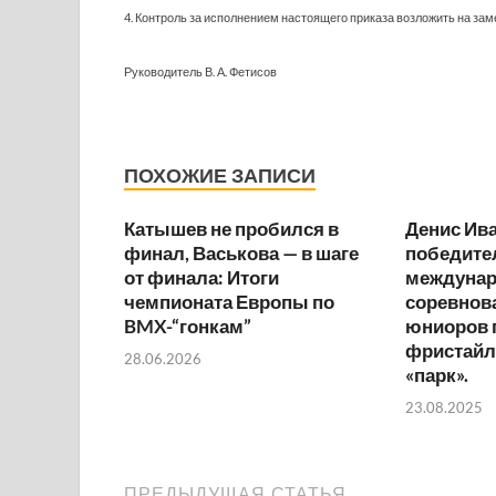
4. Контроль за исполнением настоящего приказа возложить на зам
Руководитель В. А. Фетисов
ПОХОЖИЕ ЗАПИСИ
Катышев не пробился в
Денис Ива
финал, Васькова — в шаге
победите
от финала: Итоги
междуна
чемпионата Европы по
соревнов
BMX-“гонкам”
юниоров 
фристайл
28.06.2026
«парк».
23.08.2025
ПРЕДЫДУЩАЯ СТАТЬЯ