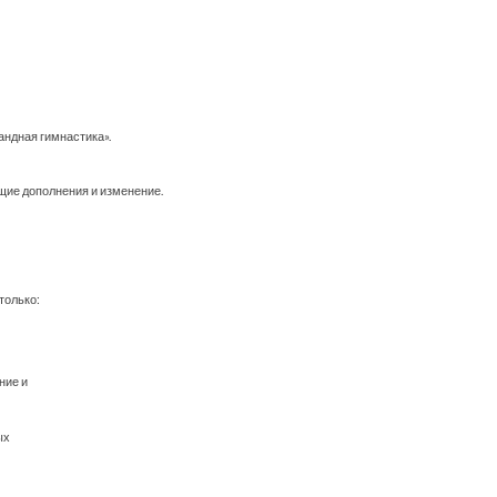
андная гимнастика».
ющие дополнения и изменение.
только:
ние и
ых