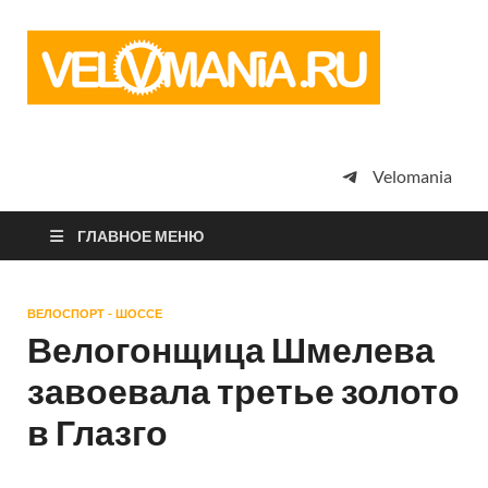
Vel
Сообщество
профессион
велоспорта,
энтузиастов
велотуризма
Velomania
просто
любителей
велосипедов
ГЛАВНОЕ МЕНЮ
ВЕЛОСПОРТ - ШОССЕ
Велогонщица Шмелева
завоевала третье золото
в Глазго