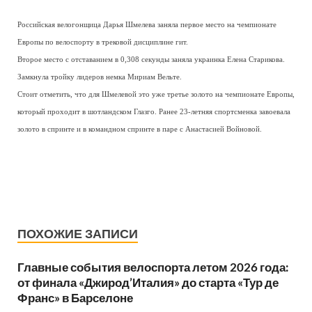
Российская велогонщица Дарья Шмелева заняла первое место на чемпионате
Европы по велоспорту в трековой дисциплине гит.
Второе место с отставанием в 0,308 секунды заняла украинка Елена Старикова.
Замкнула тройку лидеров немка Мириам Вельте.
Стоит отметить, что для Шмелевой это уже третье золото на чемпионате Европы,
который проходит в шотландском Глазго. Ранее 23-летняя спортсменка завоевала
золото в спринте и в командном спринте в паре с Анастасией Войновой.
ПОХОЖИЕ ЗАПИСИ
Главные события велоспорта летом 2026 года:
от финала «Джирод’Италия» до старта «Тур де
Франс» в Барселоне