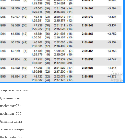
ь протоколы гонки:
ужчины элита
attachment=734]
attachment=735]
енщины элита
жчины юниоры
attachment=736]