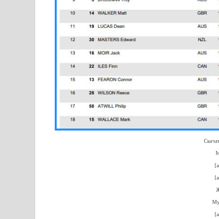
Скачат
М
[
[
Ж
Му
[