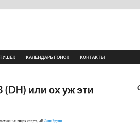
Velomania
Сообщество профессионалов велоспорта, энтузиастов велотуризма
АТУШЕК
КАЛЕНДАРЬ ГОНОК
КОНТАКТЫ
(DH) или ох уж эти
евозможных видах спорта, аВ
Лоик Бруни