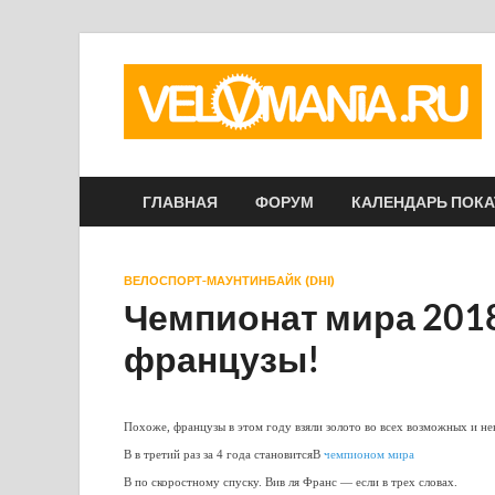
ГЛАВНАЯ
ФОРУМ
КАЛЕНДАРЬ ПОК
ВЕЛОСПОРТ-МАУНТИНБАЙК (DHI)
Чемпионат мира 2018 
французы!
Похоже, французы в этом году взяли золото во всех возможных и н
В в третий раз за 4 года становитсяВ
чемпионом мира
В по скоростному спуску. Вив ля Франс — если в трех словах.