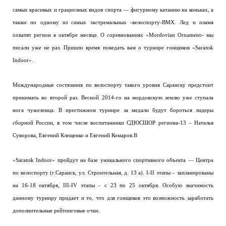
самых красивых и грациозных видов спорта — фигурному катанию на коньках, а
также по одному из самых экстремальных -велоспорту-BMX. Лед и пламя
охватят регион в октябре месяце. О соревнованиях «Mordovian Ornament» мы
писали уже не раз. Пришло время поведать вам о турнире гонщиков «Saransk
Indoor».
Международные состязания по велоспорту такого уровня Саранску предстоит
принимать во второй раз. Весной 2014-го на мордовскую землю уже ступала
нога чужеземца. В престижном турнире за медали будут бороться лидеры
сборной России, в том числе воспитанники СДЮСШОР региона-13 – Наталья
Суворова, Евгений Клещенко и Евгений Комаров.В
«Saransk Indoor» пройдут на базе уникального спортивного объекта — Центра
по велоспорту (г.Саранск, ул. Строительная, д. 13 а). I-II этапы – запланированы
на 16-18 октября, III-IV этапы – с 23 по 25 октября. Особую значимость
данному турниру придает и то, что для гонщиков это возможность заработать
дополнительные рейтинговые очки.