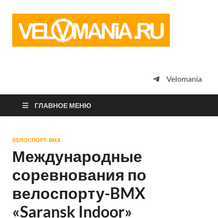
Vel
Сообщество
профессион
велоспорта,
энтузиастов
велотуризма
Velomania
просто
любителей
велосипедов
ГЛАВНОЕ МЕНЮ
ВЕЛОСПОРТ-BMX
Международные
соревнования по
велоспорту-BMX
«Saransk Indoor»