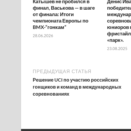
Катышев не пробился в
Денис Ива
финал, Васькова — в шаге
победите
от финала: Итоги
междуна
чемпионата Европы по
соревнов
BMX-“гонкам”
юниоров 
фристайл
28.06.2026
«парк».
23.08.2025
ПРЕДЫДУЩАЯ СТАТЬЯ
Решение UCI по участию российских
гонщиков и команд в международных
соревнованиях