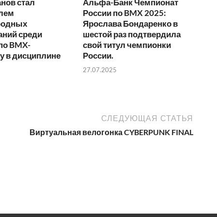
нов стал
Альфа-Банк Чемпионат
лем
России по BMX 2025:
родных
Ярослава Бондаренко в
аний среди
шестой раз подтвердила
по BMX-
свой титул чемпионки
у в дисциплине
России.
27.07.2025
СЛЕДУЮЩАЯ СТАТЬЯ
Виртуальная велогонка CYBERPUNK FINAL