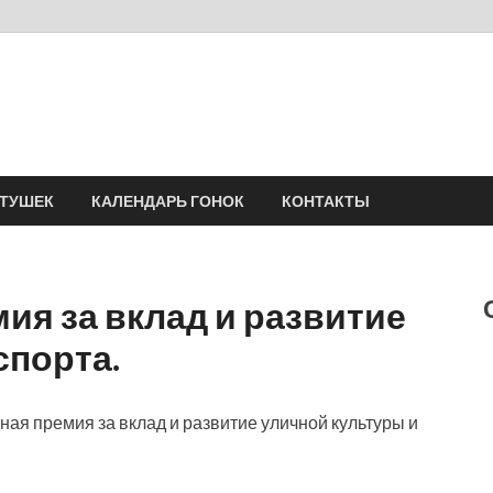
Velomania
Сообщество профессионалов велоспорта, энтузиастов велотуризма
АТУШЕК
КАЛЕНДАРЬ ГОНОК
КОНТАКТЫ
я за вклад и развитие
спорта.
ая премия за вклад и развитие уличной культуры и