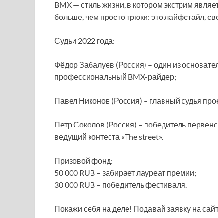
BMX — стиль жизни, в котором экстрим являе
больше, чем просто трюки: это лайфстайл, 
Судьи 2022 года:
Фёдор Забалуев (Россия) – один из основат
профессиональный BMX-райдер;
Павел Никонов (Россия) – главный судья прое
Петр Соколов (Россия) – победитель первенст
ведущий контеста «The street».
Призовой фонд:
50 000 RUB – забирает лауреат премии;
30 000 RUB – победитель фестиваля.
Покажи себя на деле! Подавай заявку на сай