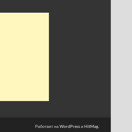
Работает на
WordPress
и
HitMag
.