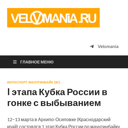
Vel
Сообщество
профессион
велоспорта,
энтузиастов
велотуризма
Velomania
просто
любителей
велосипедов
ГЛАВНОЕ МЕНЮ
ВЕЛОСПОРТ-МАУНТИНБАЙК (XC)
I этапа Кубка России в
гонке с выбыванием
12−13 марта в Архипо-Осиповке (Краснодарский
край) состоялся 1 этап Кубка России по маунтинбайку