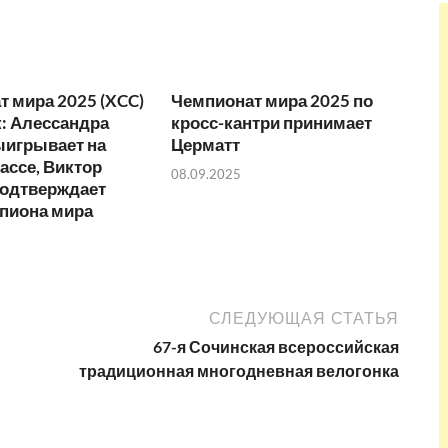
 мира 2025 (XCC)
Чемпионат мира 2025 по
: Алессандра
кросс-кантри принимает
ыигрывает на
Церматт
ассе, Виктор
08.09.2025
подтверждает
мпиона мира
СЛЕДУЮЩАЯ СТАТЬЯ
67-я Сочинская всероссийская
традиционная многодневная велогонка