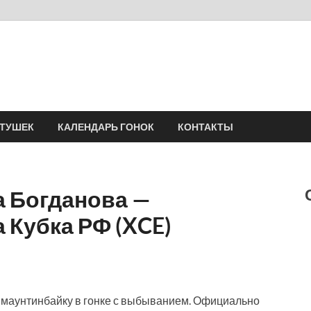
Velomania
Сообщество профессионалов велоспорта, энтузиастов велотуризма
АТУШЕК
КАЛЕНДАРЬ ГОНОК
КОНТАКТЫ
а Богданова —
 Кубка РФ (XCE)
о маунтинбайку в гонке с выбыванием. Официально