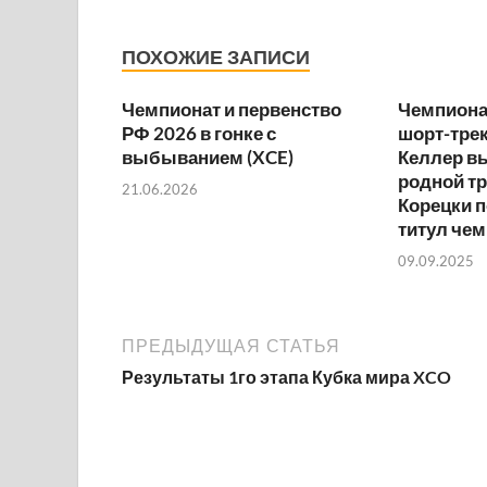
ПОХОЖИЕ ЗАПИСИ
Чемпионат и первенство
Чемпионат
РФ 2026 в гонке с
шорт-трек
выбыванием (XCE)
Келлер в
родной тр
21.06.2026
Корецки 
титул че
09.09.2025
ПРЕДЫДУЩАЯ СТАТЬЯ
Результаты 1го этапа Кубка мира XCO