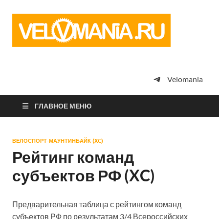
Vel
Сообщество
профессион
велоспорта,
энтузиастов
велотуризма
Velomania
просто
любителей
велосипедов
ГЛАВНОЕ МЕНЮ
ВЕЛОСПОРТ-МАУНТИНБАЙК (XC)
Рейтинг команд
субъектов РФ (XC)
Предварительная таблица с рейтингом команд
субъектов РФ по результатам 3/4 Всероссийских