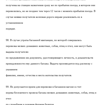
получены на станции назначения сразу же по прибытии поезда, в котором они
перевозились, но не позднее чем через 12 часов с момента прибытия поезда. В
случае неявки получателя железная дорога вправе реализовать их в
установленном
порядке.
98. В случае утраты багажной квитанции, по которой совершалась
перевозка мелких домашних животных, собак, птиц и пчел, они могут быть
выданы получателю
по предъявлении им документа, удостоверяющего личность, и доказательств
принадлежности ему данного багажа. Выдача производится под расписку с
указанием
фамилии, имени, отчества и места жительства получателя.
99. Не допускается прием для перевозки в багажном вагоне в счет
нормы бесплатного провоза багажа мелких домашних животных, собак, птиц и
пчел
по служебным и разовым формам билетов.