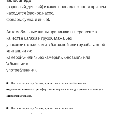
велосипеда
(взрослый, детский) и какие принадлежности при нем
находятся (звонок, насос,
фонарь, сумка, и иные).
Автомобильные шины принимают к перевозке в
качестве багажа и грузобагажа без
упаковки с отметками в багажной или грузобагажной
квитанции \»с
камерой\» или \»без камеры\», \»новые\» или
\»бывшие в
употреблении\».
88. Плата за перевозку багажа, принятого к перевозке багажным
отделением, взимается при оформлении перевозочных документов на станции
отправления багажа.
89. Плата за перевозку багажа, принятого к перевозке