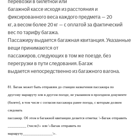
перевозки в билетной или
багажной кассе исходя из расстояния и
фиксированного веса каждого предмета — 20
кг, а весом более 20 кг — с оплатой за фактический
вес по тарифу багажа.
Пассажиру выдается багажная квитанция. Указанные
вещи принимаются от
пассажиров, следующих в том же поезде, без
перегрузки в пути следования. Багаж
выдается непосредственно из багажного вагона.
81. Багаж может быть отправлен до станции назначения пассажира по
другому маршруту или в другом поезде, не указанном в проездном документе
(билете), в том числе с согласия пассажира ранее поезда, с которым должен
следовать
пассажир. Об этом в багажной квитанции делается отметка: \»Багаж отправить
__________ (число)\» или \»Багаж отправить по
маршруту________________\».