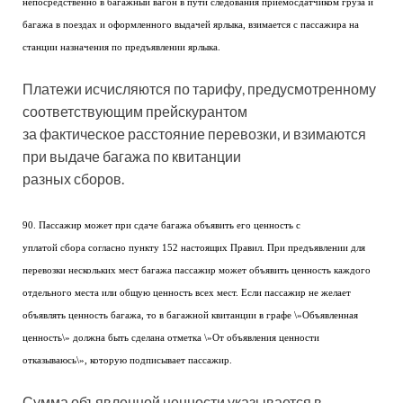
непосредственно в багажный вагон в пути следования приемосдатчиком груза и
багажа в поездах и оформленного выдачей ярлыка, взимается с пассажира на
станции назначения по предъявлении ярлыка.
Платежи исчисляются по тарифу, предусмотренному
соответствующим прейскурантом
за фактическое расстояние перевозки, и взимаются
при выдаче багажа по квитанции
разных сборов.
90. Пассажир может при сдаче багажа объявить его ценность с
уплатой сбора согласно пункту 152 настоящих Правил. При предъявлении для
перевозки нескольких мест багажа пассажир может объявить ценность каждого
отдельного места или общую ценность всех мест. Если пассажир не желает
объявлять ценность багажа, то в багажной квитанции в графе \»Объявленная
ценность\» должна быть сделана отметка \»От объявления ценности
отказываюсь\», которую подписывает пассажир.
Сумма объявленной ценности указывается в