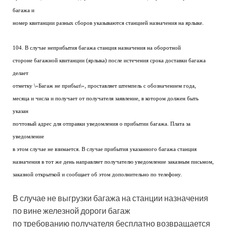
багажа и
номер квитанции разных сборов указываются станцией назначения на ярлыке.
104. В случае неприбытия багажа станция назначения на оборотной
стороне багажной квитанции (ярлыка) после истечения срока доставки багажа
делает
отметку \»Багаж не прибыл\», проставляет штемпель с обозначением года,
месяца и числа и получает от получателя заявление, в котором должен быть
указан
почтовый адрес для отправки уведомления о прибытии багажа. Плата за
уведомление
в этом случае не взимается. В случае прибытия указанного багажа станция
назначения в тот же день направляет получателю уведомление заказным письмом,
заказной открыткой и сообщает об этом дополнительно по телефону.
В случае не выгрузки багажа на станции назначения
по вине железной дороги багаж
по требованию получателя бесплатно возвращается