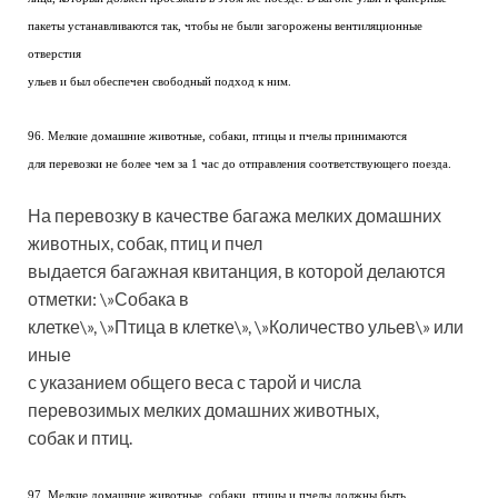
пакеты устанавливаются так, чтобы не были загорожены вентиляционные
отверстия
ульев и был обеспечен свободный подход к ним.
96. Мелкие домашние животные, собаки, птицы и пчелы принимаются
для перевозки не более чем за 1 час до отправления соответствующего поезда.
На перевозку в качестве багажа мелких домашних
животных, собак, птиц и пчел
выдается багажная квитанция, в которой делаются
отметки: \»Собака в
клетке\», \»Птица в клетке\», \»Количество ульев\» или
иные
с указанием общего веса с тарой и числа
перевозимых мелких домашних животных,
собак и птиц.
97. Мелкие домашние животные, собаки, птицы и пчелы должны быть