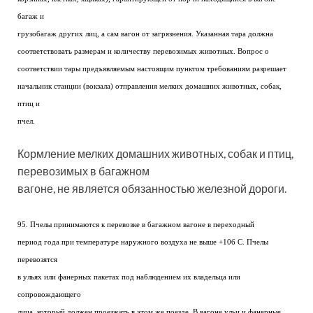
багаж и
грузобагаж других лиц, а сам вагон от загрязнения. Указанная тара должна
соответствовать размерам и количеству перевозимых животных. Вопрос о
соответствии тары предъявляемым настоящим пунктом требованиям разрешает
начальник станции (вокзала) отправления мелких домашних животных, собак,
птиц и
пчел.
Кормление мелких домашних животных, собак и птиц,
перевозимых в багажном
вагоне, не является обязанностью железной дороги.
95. Пчелы принимаются к перевозке в багажном вагоне в переходный
период года при температуре наружного воздуха не выше +10б С. Пчелы
перевозятся
в ульях или фанерных пакетах под наблюдением их владельца или
сопровождающего
лица, который должен проезжать в этом же поезде. В вагоне ульи и фанерные