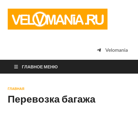
Vel
Сообщество
профессион
велоспорта,
энтузиастов
велотуризма
Velomania
просто
любителей
велосипедов
ГЛАВНОЕ МЕНЮ
ГЛАВНАЯ
Перевозка багажа