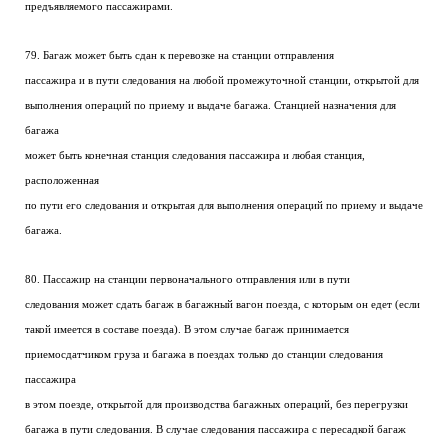
предъявляемого пассажирами.
79. Багаж может быть сдан к перевозке на станции отправления
пассажира и в пути следования на любой промежуточной станции, открытой для
выполнения операций по приему и выдаче багажа. Станцией назначения для
багажа
может быть конечная станция следования пассажира и любая станция,
расположенная
по пути его следования и открытая для выполнения операций по приему и выдаче
багажа.
80. Пассажир на станции первоначального отправления или в пути
следования может сдать багаж в багажный вагон поезда, с которым он едет (если
такой имеется в составе поезда). В этом случае багаж принимается
приемосдатчиком груза и багажа в поездах только до станции следования
пассажира
в этом поезде, открытой для производства багажных операций, без перегрузки
багажа в пути следования. В случае следования пассажира с пересадкой багаж