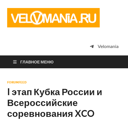
Vel
Сообщество
профессион
велоспорта,
энтузиастов
велотуризма
Velomania
просто
любителей
велосипедов
ГЛАВНОЕ МЕНЮ
FORUMFEED
I этап Кубка России и
Всероссийские
соревнования XCO