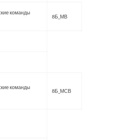
ские команды
8Б_МВ
ские команды
8Б_МСВ