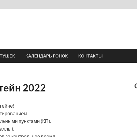
Velomania
Сообщество профессионалов велоспорта, энтузиастов велотуризма
АТУШЕК
КАЛЕНДАРЬ ГОНОК
КОНТАКТЫ
гейн 2022
гейне!
нтированием.
ольными пунктами (КП).
баллы).
ов за контрольное время.