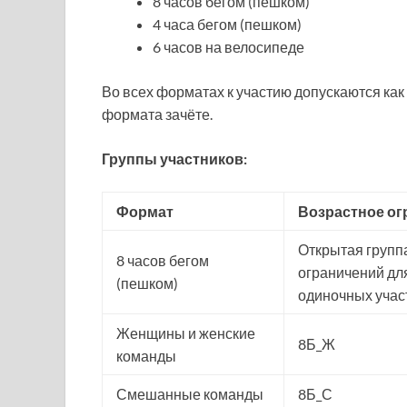
8 часов бегом (пешком)
4 часа бегом (пешком)
6 часов на велосипеде
Во всех форматах к участию допускаются как
формата зачёте.
Группы участников:
Формат
Возрастное ог
Открытая группа
8 часов бегом
ограничений для
(пешком)
одиночных участ
Женщины и женские
8Б_Ж
команды
Смешанные команды
8Б_С