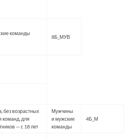
ские команды
8Б_МУВ
ы
, без возрастных
Мужчины
 команд, для
и мужские
4Б_М
ников — с 18 лет
команды