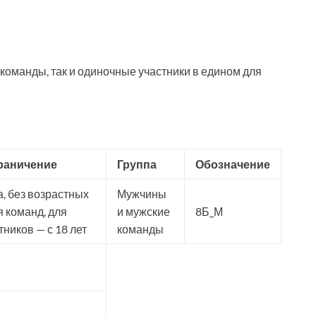
 команды, так и одиночные участники в едином для
раничение
Группа
Обозначение
, без возрастных
Мужчины
 команд, для
и мужские
8Б_М
ников — с 18 лет
команды