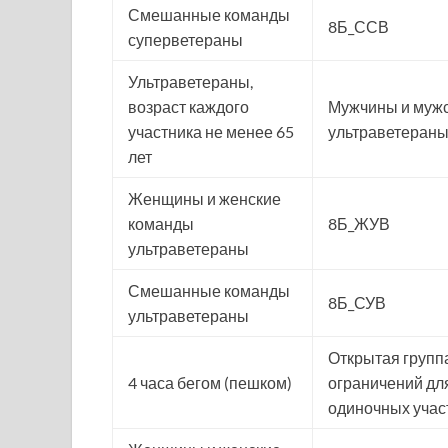
Смешанные команды
8Б_ССВ
суперветераны
Ультраветераны,
возраст каждого
Мужчины и муж
участника не менее 65
ультраветеран
лет
Женщины и женские
команды
8Б_ЖУВ
ультраветераны
Смешанные команды
8Б_СУВ
ультраветераны
Открытая группа
4 часа бегом (пешком)
ограничений для
одиночных участ