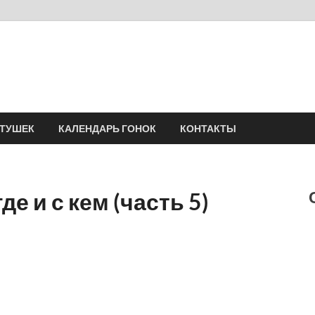
Velomania
Сообщество профессионалов велоспорта, энтузиастов велотуризма
АТУШЕК
КАЛЕНДАРЬ ГОНОК
КОНТАКТЫ
 где и с кем (часть 5)