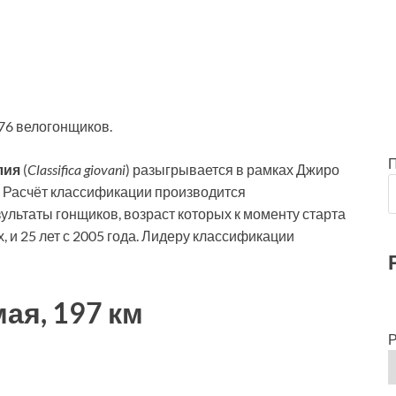
176 велогонщиков.
лия
(
Classifica giovani
) разыгрывается в рамках Джиро
х. Расчёт классификации производится
ультаты гонщиков, возраст которых к моменту старта
, и 25 лет с 2005 года. Лидеру классификации
мая, 197 км
Р