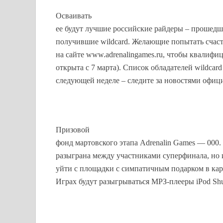
Осваивать
ее будут лучшие российские райдеры – прошед
получившие wildcard. Желающие попытать счаст
на сайте www.adrenalingames.ru, чтобы квалифи
открыта с 7 марта). Список обладателей wildcar
следующей неделе – следите за новостями офици
Призовой
фонд мартовского этапа Adrenalin Games — 000.
разыграна между участниками суперфинала, но 
уйти с площадки с симпатичным подарком в карм
Играх будут разыгрываться МРЗ-плееры iPod Shuf