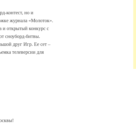
рд-контест, но и
ржке журнала «Молоток».
а и открытый конкурс с
от сноуборд-битвы.
ьшой друг Игр. Ее сет –
съемка телеверсии для
Москвы!