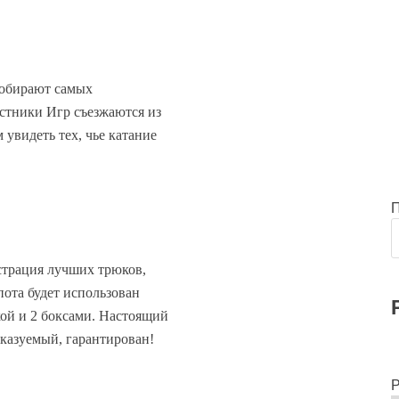
 собирают самых
стники Игр съезжаются из
увидеть тех, чье катание
страция лучших трюков,
пота будет использован
кой и 2 боксами. Настоящий
казуемый, гарантирован!
Р