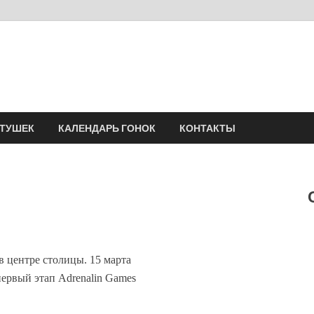
Velomania
Сообщество профессионалов велоспорта, энтузиастов велотуризма
АТУШЕК
КАЛЕНДАРЬ ГОНОК
КОНТАКТЫ
в центре столицы. 15 марта
ервый этап Adrenalin Games