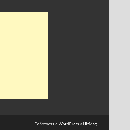
Работает на
WordPress
и
HitMag
.