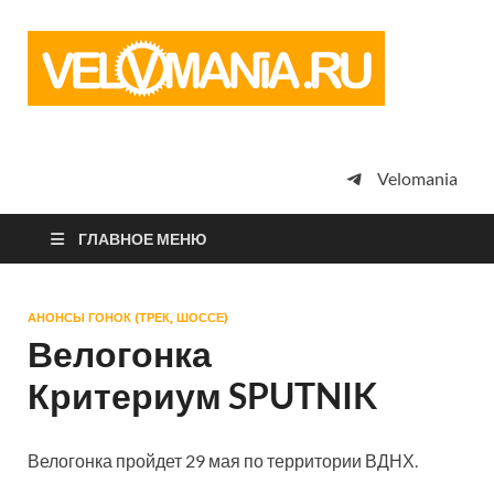
Vel
Сообщество
профессион
велоспорта,
энтузиастов
велотуризма
Velomania
просто
любителей
велосипедов
ГЛАВНОЕ МЕНЮ
АНОНСЫ ГОНОК (ТРЕК, ШОССЕ)
Велогонка
Критериум SPUTNIK
Велогонка пройдет 29 мая по территории ВДНХ.