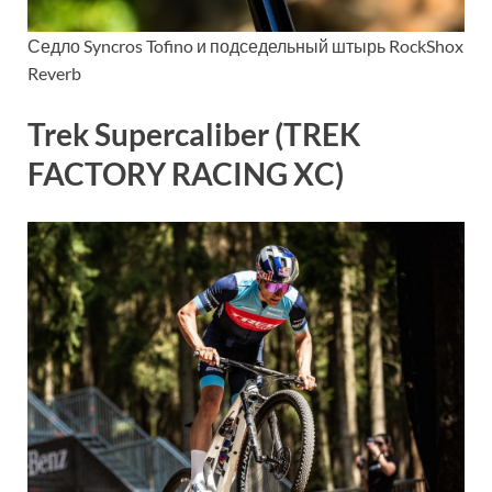
Седло Syncros Tofino и подседельный штырь RockShox
Reverb
Trek Supercaliber (TREK
FACTORY RACING XC)