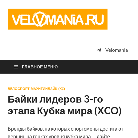
Vel
Сообщество
профессион
велоспорта,
энтузиастов
велотуризма
Velomania
просто
любителей
велосипедов
ГЛАВНОЕ МЕНЮ
ВЕЛОСПОРТ-МАУНТИНБАЙК (XC)
Байки лидеров 3-го
этапа Кубка мира (XCO)
Бренды байков, на которых спортсмены достигают
вершин на гонках уровня кубка мира — дайте