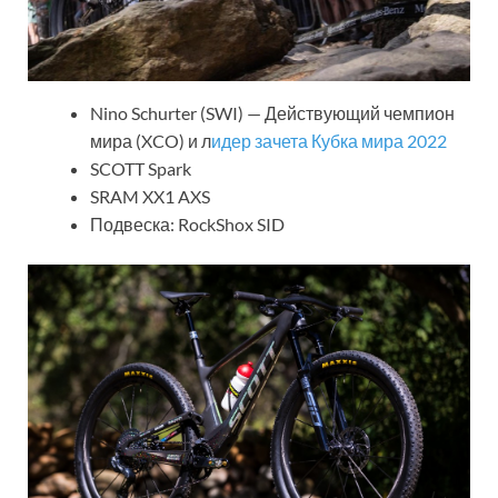
Nino Schurter (SWI) — Действующий чемпион
мира (XCO) и л
идер зачета Кубка мира 2022
SCOTT Spark
SRAM XX1 AXS
Подвеска: RockShox SID