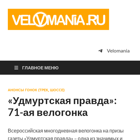
Vel
Сообщество
профессион
велоспорта,
энтузиастов
велотуризма
Velomania
просто
любителей
велосипедов
ГЛАВНОЕ МЕНЮ
АНОНСЫ ГОНОК (ТРЕК, ШОССЕ)
«Удмуртская правда»:
71-ая велогонка
Всероссийская многодневная велогонка на призы
газеты «Удмуртская правда» – одна из значимых и