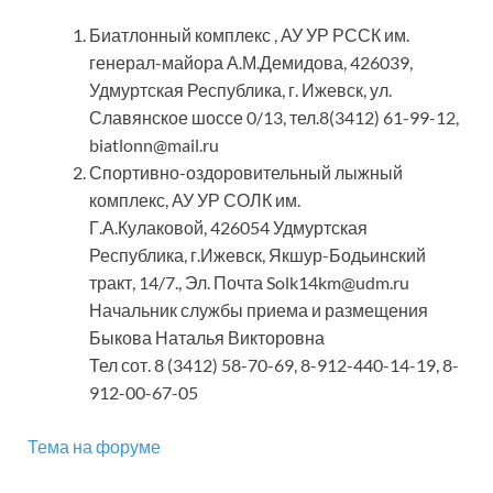
Биатлонный комплекс , АУ УР РССК им.
генерал-майора А.М.Демидова, 426039,
Удмуртская Республика, г. Ижевск, ул.
Славянское шоссе 0/13, тел.8(3412) 61-99-12,
biatlonn@mail.ru
Спортивно-оздоровительный лыжный
комплекс, АУ УР СОЛК им.
Г.А.Кулаковой, 426054 Удмуртская
Республика, г.Ижевск, Якшур-Бодьинский
тракт, 14/7., Эл. Почта Solk14km@udm.ru
Начальник службы приема и размещения
Быкова Наталья Викторовна
Тел сот. 8 (3412) 58-70-69, 8-912-440-14-19, 8-
912-00-67-05
Тема на форуме